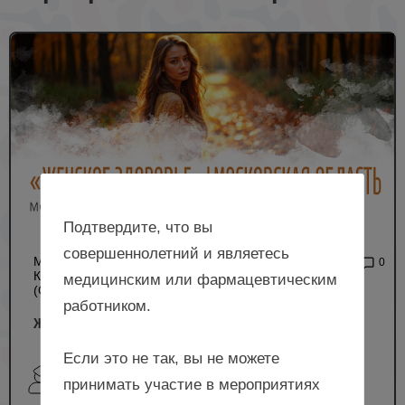
Подтвердите, что вы
совершеннолетний и являетесь
МЕЖРЕГИОНАЛЬНАЯ
2 180
0
КОНФЕРЕНЦИЯ РОАГ
медицинским или фармацевтическим
(ОЧНЫЙ ФОРМАТ)
работником.
Женское здоровье, Московская область
Если это не так, вы не можете
Циканова Д.З., Нагоев Т.М., Мкртумян А.М.,
принимать участие в мероприятиях
Дудинская Е.Н., Краснопольская И.В. и др.