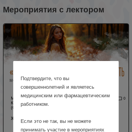
Мероприятия с лектором
Подтвердите, что вы
совершеннолетний и являетесь
медицинским или фармацевтическим
МЕЖРЕГИОНАЛЬНАЯ
2 188
0
КОНФЕРЕНЦИЯ РОАГ
работником.
(ОЧНЫЙ ФОРМАТ)
Женское здоровье, Московская область
Если это не так, вы не можете
принимать участие в мероприятиях