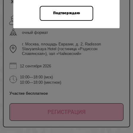
Женское здоровье, Московская область
Подтверждаю
Дудинская Е.Н., Новикова И.П., Нагоев Т.М.,
Мкртумян А.М., Тихомиров А.Л. и др.
очный формат
г. Москва, площадь Евразии, д. 2, Radisson
Slavyanskaya Hotel (гостиница «Рэдиссон
Славянская»), зал «Чайковский»
12 сентября 2026
10:00—18:00 (мск)
10:00—18:00 (местное)
Участие бесплатное
РЕГИСТРАЦИЯ