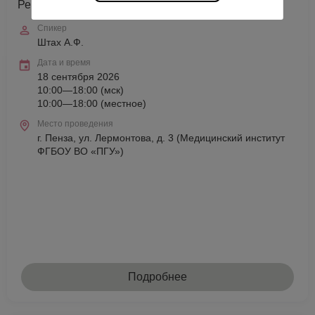
Рецепты сохранения женского здоровья, г. Пенза
Спикер
Штах А.Ф.
Дата и время
18 сентября 2026
10:00—18:00 (мск)
10:00—18:00 (местное)
Место проведения
г. Пенза, ул. Лермонтова, д. 3 (Медицинский институт
ФГБОУ ВО «ПГУ»)
Подробнее