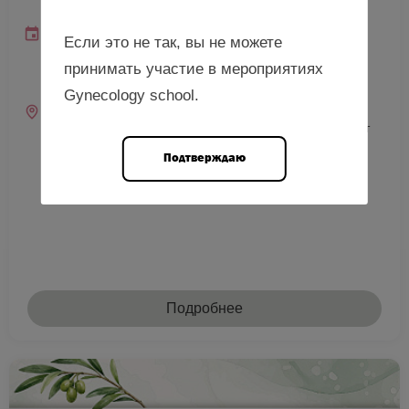
Штах А.Ф.
Дата и время
Если это не так, вы не можете
18 сентября 2026
10:00—18:00 (мск)
принимать участие в мероприятиях
10:00—18:00 (местное)
Gynecology school.
Место проведения
г. Пенза, ул. Лермонтова, д. 3 (Медицинский институт
ФГБОУ ВО «ПГУ»)
Подтверждаю
Подробнее