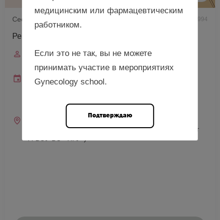
медицинским или фармацевтическим
Сессия по обмену опытом при поддержке РОАГ
994
работником.
Рецепты сохранения женского здоровья, г. Пенза
Если это не так, вы не можете
Спикер
Штах А.Ф.
принимать участие в мероприятиях
Дата и время
Gynecology school.
18 сентября 2026
10:00—18:00 (мск)
10:00—18:00 (местное)
Подтверждаю
Место проведения
г. Пенза, ул. Лермонтова, д. 3 (Медицинский институт
ФГБОУ ВО «ПГУ»)