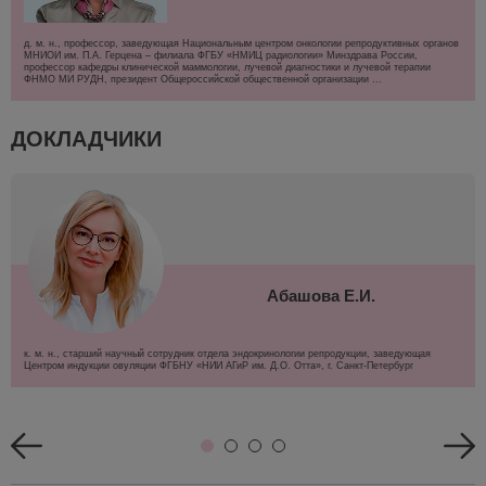
д. м. н., профессор, заведующая Национальным центром онкологии репродуктивных органов
МНИОИ им. П.А. Герцена – филиала ФГБУ «НМИЦ радиологии» Минздрава России,
профессор кафедры клинической маммологии, лучевой диагностики и лучевой терапии
ФНМО МИ РУДН, президент Общероссийской общественной организации ...
ДОКЛАДЧИКИ
Абашова Е.И.
к. м. н., старший научный сотрудник отдела эндокринологии репродукции, заведующая
Центром индукции овуляции ФГБНУ «НИИ АГиР им. Д.О. Отта», г. Санкт-Петербург