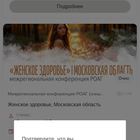
Подробнее
Очно
Межрегиональная конференция РОАГ (очный формат)
2 148
Женское здоровье, Московская область
Спикер
Зароченцева Н.В.
Дата и время
12 сентября 2026
Подтвердите, что вы