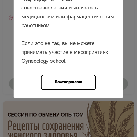
10:00—18:00 (мск)
совершеннолетний и являетесь
10:00—18:00 (местное)
медицинским или фармацевтическим
Место проведения
г. Москва, площадь Евразии, д. 2, Radisson
работником.
Slavyanskaya Hotel (гостиница «Рэдиссон
Славянская»), зал «Чайковский»
Если это не так, вы не можете
принимать участие в мероприятиях
Gynecology school.
Подтверждаю
Подробнее