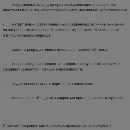
· современный взгляд на органосохраняющие операции при
врастании плаценты, сопровождающемся массивным кровотечением;
· нутритивный статус женщины с ожирением: влияние ожирения
на здоровье женщины вне беременности, во время беременности
и в послеродовом периоде;
· эколого-репродуктивный диссонанс: реалии XXI века;
· вопросы ведения пациенток в перименопаузе с ожирением и
сахарным диабетом: позиция эндокринолога;
· андрогенный статус в пери- и постменопаузе;
· инновационный подход к коррекции пролапса тазовых органов.
В рамках Собрания запланировано проведение консилиума с