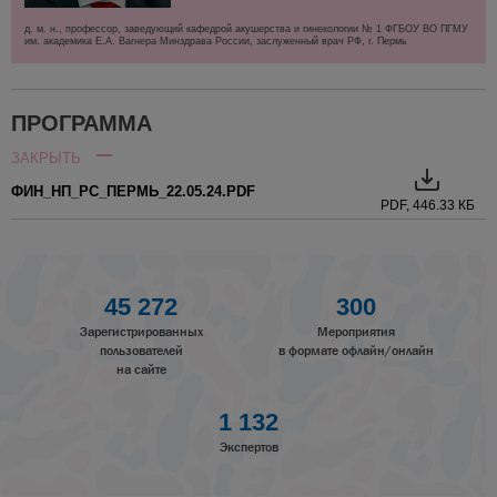
д. м. н., профессор, заведующий кафедрой акушерства и гинекологии № 1 ФГБОУ ВО ПГМУ
им. академика Е.А. Вагнера Минздрава России, заслуженный врач РФ, г. Пермь
ПРОГРАММА
ЗАКРЫТЬ
ФИН_НП_РС_ПЕРМЬ_22.05.24.PDF
PDF, 446.33 КБ
45 272
300
Зарегистрированных
Мероприятия
пользователей
в формате офлайн/онлайн
на сайте
1 132
Экспертов