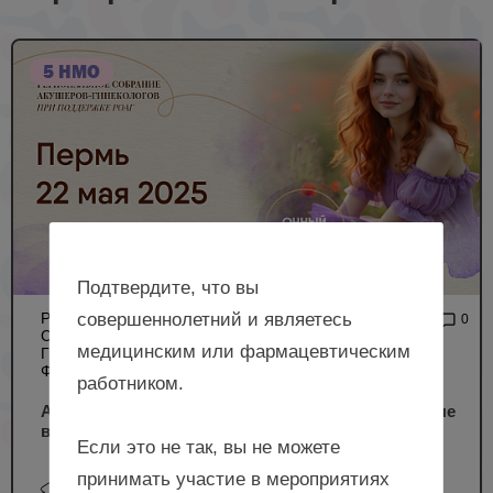
5 НМО
Подтвердите, что вы
совершеннолетний и являетесь
РЕГИОНАЛЬНОЕ
3 879
0
СОБРАНИЕ АКУШЕРОВ-
медицинским или фармацевтическим
ГИНЕКОЛОГОВ (ОЧНЫЙ
ФОРМАТ)
работником.
Акушерство и гинекология: новые реалии – новые
возможности, г. Пермь
Если это не так, вы не можете
принимать участие в мероприятиях