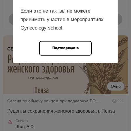
Если это не так, вы не можете
принимать участие в мероприятиях
Подробнее
Gynecology school.
Подтверждаю
Очно
Сессия по обмену опытом при поддержке РОАГ
994
Рецепты сохранения женского здоровья, г. Пенза
Спикер
Штах А.Ф.