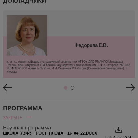
ДОКЛАДЧИКИ
Федорова Е.В.
к. м. н., доцент кафедры ультразвуковой диагностики ФГБОУ ДПО РМАНПО Минздрава
России, врач отделения УЗД Клиники акушерства и гинекологии им. В.Ф. Снегирева УКБ №2
КЦ ФГАОУ ВО Первый МГМУ им. И.М.Сеченова МЗ России (Сеченовский Университет), г.
Москва
ПРОГРАММА
ЗАКРЫТЬ
Научная программа
ШКОЛА_УЗИ-5__РОСТ_ПЛОДА__16_04_22.DOCX
DOCX, 32.85 КБ