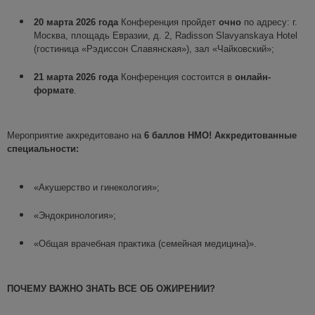
2
0
марта
202
6
года
Конференция пройдет
очно
по адресу: г.
Москва, площадь Евразии, д. 2, Radisson Slavyanskaya Hotel
(гостиница «Рэдиссон Славянская»), зал «Чайковский»;
21
марта
202
6
года
Конференция состоится в
онлайн-
формате
.
Мероприятие аккредитовано на
6 баллов НМО!
Аккредитованные
специальности:
«Акушерство и гинекология»;
«Эндокринология»;
«Общая врачебная практика (семейная медицина)».
ПОЧЕМУ ВАЖНО ЗНАТЬ ВСЕ ОБ
ОЖИРЕНИ
И
?