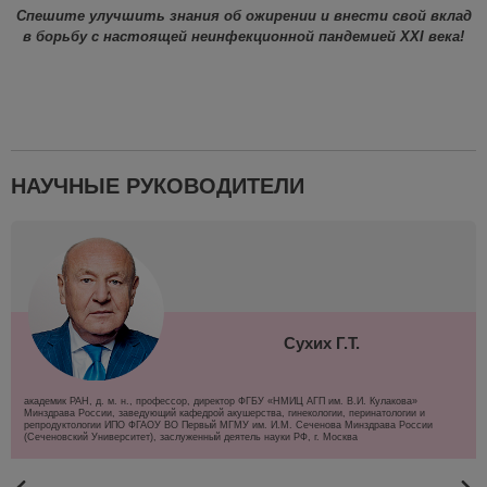
Спешите улучшить знания об ожирении
и внести свой вклад
в борьбу с
настоящей неинфекционной пандемией
XXI
века!
НАУЧНЫЕ РУКОВОДИТЕЛИ
Сухих Г.Т.
академик РАН, д. м. н., профессор, директор ФГБУ «НМИЦ АГП им. В.И. Кулакова»
Минздрава России, заведующий кафедрой акушерства, гинекологии, перинатологии и
репродуктологии ИПО ФГАОУ ВО Первый МГМУ им. И.М. Сеченова Минздрава России
(Сеченовский Университет), заслуженный деятель науки РФ, г. Москва