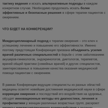
тактику ведения
и искать
альтернативные подходы
в каждом
конкретном случае. Необходимо продолжать искать
более
эффективные и безопасные решения
в сфере терапии пациентов с
ожирением.
ЧТО БУДЕТ НА КОНФЕРЕНЦИИ?
Междисциплинарный подход
к терапии ожирения – это ключ к
успешному лечению и повышению его эффективности. Именно
поэтому предстоящая Конференция призвана
объединить усилия
врачей различных специальностей
в борьбе с этим заболеванием:
акушеров-гинекологов, эндокринологов, диетологов, терапевтов,
врачей общей практики (семейных врачей) и других специалистов,
заинтересованных в повышении качества оказания медицинской
помощи пациентам с ожирением.
В рамках Конференции ведущие специалисты из разных областей
медицины осветят
новейшие достижения медицинской науки в сфере
коррекции ожирения
и последствий его воздействия на здоровье,
обсудят
инновационные методы его диагностики, лечения и
профилактики
у женщин различных возрастных групп, раскроют
нюансы
междисциплинарного взаимодействия
в ведении