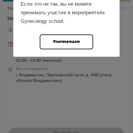
Если это не так, вы не можете
Международная школа ЮНЕСКО
738
принимать участие в мероприятиях
Метаболическое здоровье
Gynecology school.
Спикер
Аметов А.С.
Подтверждаю
Дата и время
11 сентября 2026
10:00—18:00 (мск)
10:00—18:00 (местное)
Место проведения
г. Владивосток, Партизанский пр-кт, д. 44В (отель
«Novotel Владивосток»)