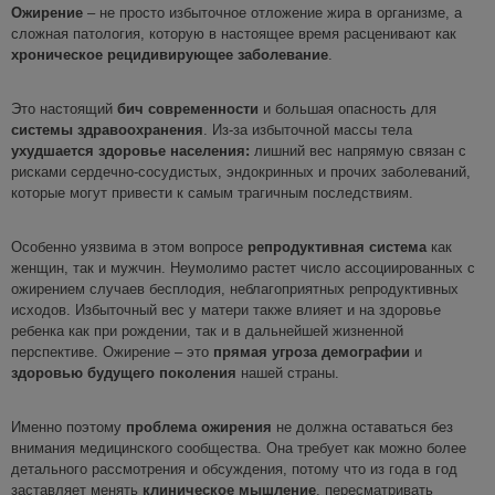
Ожирение
– не просто избыточное отложение жира в организме, а
сложная патология, которую в настоящее время расценивают как
хроническое рецидивирующее заболевание
.
Это настоящий
бич современности
и большая опасность для
системы здравоохранения
. Из-за избыточной массы тела
ухудшается здоровье населения
:
лишний вес напрямую связан с
рисками сердечно-сосудистых, эндокринных и прочих заболеваний,
которые могут привести к самым трагичным последствиям.
Особенно уязвима в этом вопросе
репродуктивная система
как
женщин, так и мужчин. Неумолимо растет число ассоциированных с
ожирением случаев бесплодия, неблагоприятных репродуктивных
исходов. Избыточный вес у матери также влияет и на здоровье
ребенка как при рождении, так и в дальнейшей жизненной
перспективе. Ожирение – это
прямая угроза демографии
и
здоровью будущего поколения
нашей страны.
Именно поэтому
проблема ожирения
не должна оставаться без
внимания медицинского сообщества. Она требует как можно более
детального рассмотрения и обсуждения, потому что из года в год
заставляет менять
клиническое мышление
, пересматривать