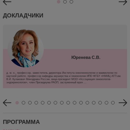
ДОКЛАДЧИКИ
Юренева С.В.
д. м. н., профессор, заместитель директора Института онкогинекологии и маммологии по
научной работе, профессор кафедры акушерства и гинекологии ИПО ФГБУ «НМИЦ АГП им.
В.И. Кулакова» Минздрава России, вице-президент МОО «Ассоциация гинекологов-
эндокринологов», член Президиума РАОП, заслуженный врач ...
ПРОГРАММА