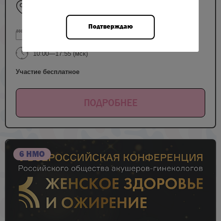
Slavyanskaya Hotel (гостиница «Рэдиссон
Славянская»), зал «Чайковский»
Подтверждаю
20 марта 2026
10:00—17:55 (мск)
Участие бесплатное
ПОДРОБНЕЕ
6 НМО