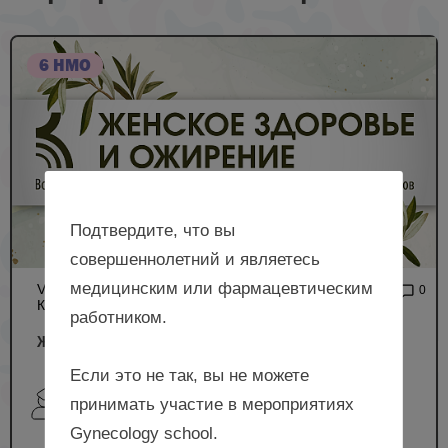
6 НМО
Подтвердите, что вы
совершеннолетний и являетесь
медицинским или фармацевтическим
VI ВСЕРОССИЙСКАЯ
6 497
0
КОНФЕРЕНЦИЯ РОАГ
работником.
Женское здоровье и ожирение
Если это не так, вы не можете
Юренева С.В., Талибов О.Б., Стародубова А.В.,
принимать участие в мероприятиях
Зырянов С.К., Дженина О.В. и др.
Gynecology school.
г. Москва, площадь Евразии, д. 2, Radisson