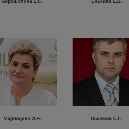
Ворошилина Е.С.
Енькова Е.В.
Медведева И.Н.
Пахомов С.П.