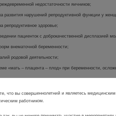
реждевременной недостаточности яичников;
ка развития нарушений репродуктивной функции у женщ
а репродуктивное здоровье;
ведении пациенток с доброкачественной дисплазией мо
форм внематочной беременности;
алий родовой деятельности;
ме «мать – плацента – плод» при беременности, ослож
бсуждению
интересующих тем и
задать вопросы экспе
те, что вы совершеннолетний и являетесь медицинским
ира.
ическим работником.
е упустите шанс
узнать больше
о женском здоровь
е так, вы не можете принимать участие в мероприятиях