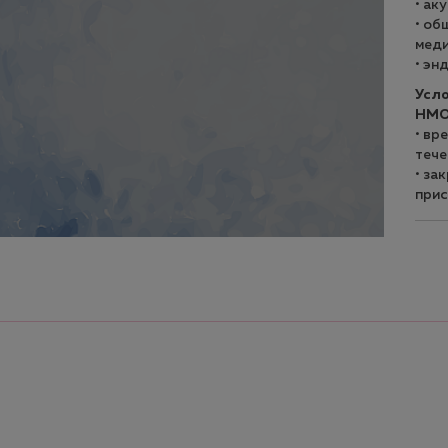
• ак
• об
меди
• эн
Усло
НМ
• вр
тече
• за
прис