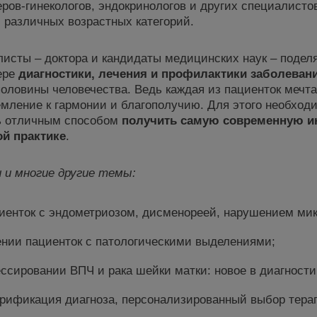
ов-гинекологов, эндокринологов и других специалисто
различных возрастных категорий.
сты – доктора и кандидаты медицинских наук – подел
ере
диагностики, лечения и профилактики заболеван
ловины человечества. Ведь каждая из пациенток мечтае
емление к гармонии и благополучию. Для этого необхо
ть отличным способом
получить самую современную 
й практике
.
 и многие другие темы
:
иенток с эндометриозом, дисменореей, нарушением ми
нии пациенток с патологическими выделениями;
ссировании ВПЧ и рака шейки матки: новое в диагности
ерификация диагноза, персонализированный выбор тера