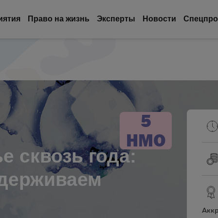
иятия
Право на жизнь
Эксперты
Новости
Спецпро
5
НМО
е сквозь года:
ддерживаем
Аккр