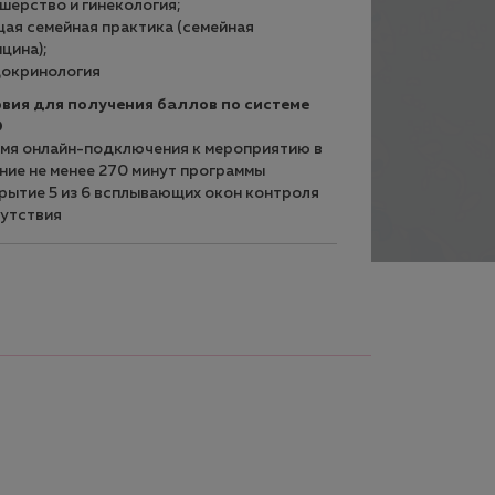
ушерство и гинекология;
щая семейная практика (семейная
цина);
докринология
вия для получения баллов по системе
O
емя онлайн-подключения к мероприятию в
ние не менее 270 минут программы
крытие 5 из 6 всплывающих окон контроля
утствия
ДОКЛАДЧИКИ
4 644