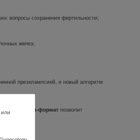
ин: вопросы сохранения фертильности;
лочных желез;
ненной преэклампсией, и новый алгоритм
ртам
, а
онлайн-формат
позволит
 или
е!
 Gynecology