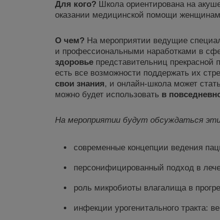
Для кого?
Школа ориентирована на акушер
оказании медицинской помощи женщинам 
О чем?
На мероприятии ведущие специали
и профессиональными наработками в сф
здоровье
представительниц прекрасной по
есть все возможности поддержать их стр
свои знания
, и онлайн-школа может ста
можно будет использовать
в
повседневно
На мероприятии будут обсуж
даться эти
современные концепции ведения пац
персонифицированный подход в лече
роль микробиоты влагалища в прогре
инфекции урогенитального тракта: в