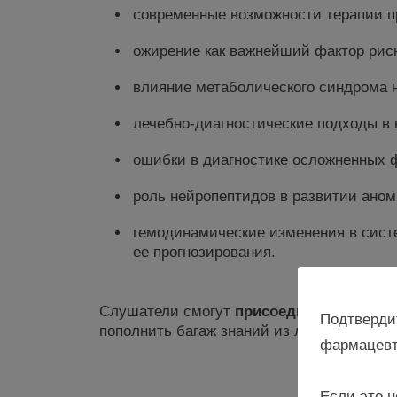
современные возможности терапии п
ожирение как важнейший фактор рис
влияние метаболического синдрома н
лечебно-диагностические подходы в 
ошибки в диагностике осложненных 
роль нейропептидов в развитии аном
гемодинамические изменения в систе
ее прогнозирования.
Слушатели смогут
присоединиться к о
Подтверди
пополнить багаж знаний из любой точки м
фармацевт
Н
Если это н