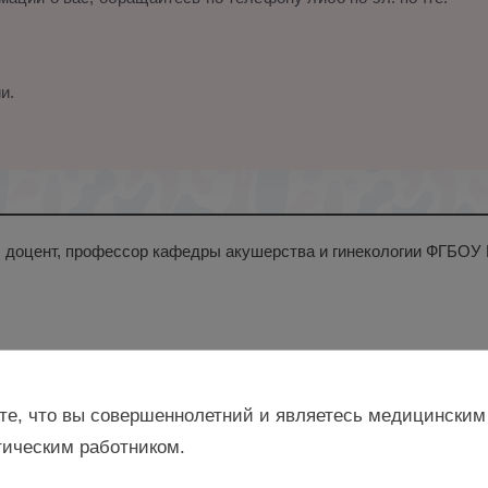
и.
н., доцент, профессор кафедры акушерства и гинекологии ФГБОУ
те, что вы совершеннолетний и являетесь медицинским
ическим работником.