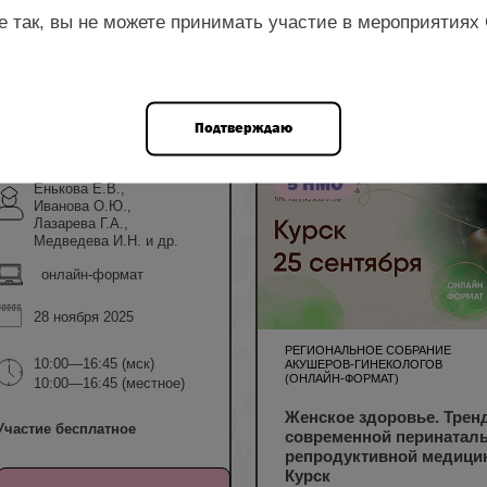
е так, вы не можете принимать участие в мероприятиях
ром
Подтверждаю
Ворошилина Е.С.,
5 НМО
Енькова Е.В.,
Иванова О.Ю.,
Лазарева Г.А.,
Медведева И.Н. и др.
онлайн-формат
28 ноября 2025
РЕГИОНАЛЬНОЕ СОБРАНИЕ
10:00—16:45 (мск)
АКУШЕРОВ-ГИНЕКОЛОГОВ
(ОНЛАЙН-ФОРМАТ)
10:00—16:45 (местное)
Женское здоровье. Тре
Участие бесплатное
современной перинаталь
репродуктивной медицин
Курск