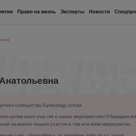
иятия
Право на жизнь
Эксперты
Новости
Спецпро
ьевна
Анатольевна
ртного сообщества Gynecology school.
чно ценим ваше участие в наших мероприятиях! Обращаем вни
ьной на момент вашего участия в том или ином мероприятии.
ации о вас, обращайтесь по телефону либо по эл. почте: