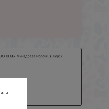
 ВО КГМУ Минздрава России, г. Курск
 или