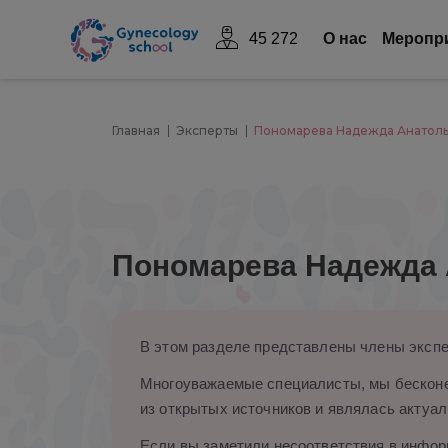
45 272
О нас
Mеропр
Главная
Эксперты
Пономарева Надежда Анатол
Пономарева Надежда 
В этом разделе представлены члены экспе
Многоуважаемые специалисты, мы бесконе
из открытых источников и являлась актуал
Если вы заметили несоответствия в информ