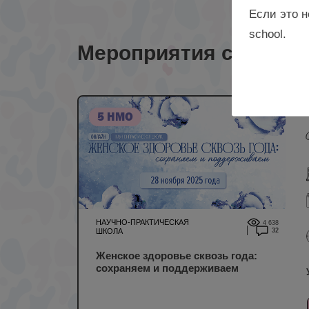
Если это н
school.
Мероприятия с лекто
5 НМО
НАУЧНО-ПРАКТИЧЕСКАЯ
4 638
ШКОЛА
32
Женское здоровье сквозь года:
сохраняем и поддерживаем