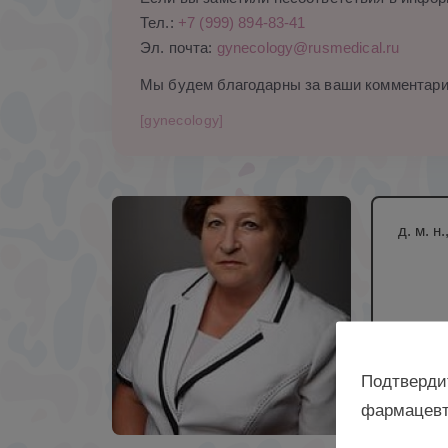
Тел.:
+7 (999) 894-83-41
Эл. почта:
gynecology@rusmedical.ru
Мы будем благодарны за ваши комментари
[gynecology]
д. м. 
Подтверди
фармацевт