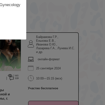
 Gynecology
Байрамова Г.Р.,
Енькова Е.В.,
Иванова О.Ю.,
Лазарева Г.А., Лунева И.С.
и др.
онлайн-формат
25 сентября 2024
7 665
10:00—15:15 (мск)
119
Участие бесплатное
нды
ной и
ы, г.