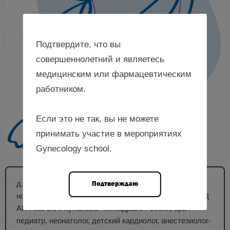
Подтвердите, что вы
совершеннолетний и являетесь
медицинским или фармацевтическим
работником.
Если это не так, вы не можете
принимать участие в мероприятиях
Gynecology school.
д. м. н., научный сотрудник 2-го отделения патологии
Подтверждаю
новорожденных и недоношенных детей ФГБУ «НМИЦ
АГП им. В.И. Кулакова» Минздрава России, врач-
педиатр, неонатолог, детский кардиолог, анестезиолог-