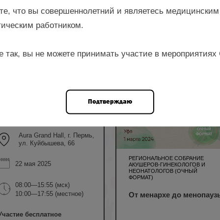
те, что вы совершеннолетний и являетесь медицинским
ическим работником.
ром
е так, вы не можете принимать участие в мероприятиях
Зарубская И.В.,
5 НМО
Исаева Н.В., Кляусова Е.Г.,
Михельсон А.А.,
Попов А.Д. и др.
Подтверждаю
очный формат
Aura Grand Hall, г. Пермь,
ул. Куйбышева, 66
РЕГИОНАЛЬНОЕ СОБРАНИЕ
22 мая 2025
АКУШЕРОВ-ГИНЕКОЛОГОВ И
НЕОНАТОЛОГОВ (ОЧНЫЙ
ФОРМАТ)
08:00—15:55 (мск)
10:00—17:55 (местное)
От менархе до менопаузы
Участие бесплатное