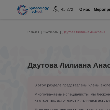
45 272
О нас
Mеропр
Главная
Эксперты
Даутова Лилиана Анасовна
Даутова Лилиана Ана
В этом разделе представлены члены экспе
Многоуважаемые специалисты, мы бесконе
из открытых источников и являлась актуал
Если вы заметили несоответствия в информ