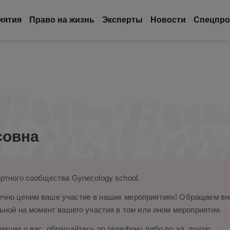
иятия
Право на жизнь
Эксперты
Новости
Спецпро
совна
ртного сообщества Gynecology school.
чно ценим ваше участие в наших мероприятиях! Обращаем вни
ьной на момент вашего участия в том или ином мероприятии.
ации о вас, обращайтесь по телефону либо по эл. почте: