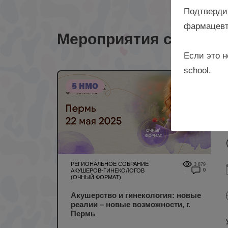
Подтверди
фармацевт
Мероприятия с лекто
Если это н
school.
5 НМО
РЕГИОНАЛЬНОЕ СОБРАНИЕ
3 879
АКУШЕРОВ-ГИНЕКОЛОГОВ
0
(ОЧНЫЙ ФОРМАТ)
Акушерство и гинекология: новые
реалии – новые возможности, г.
Пермь