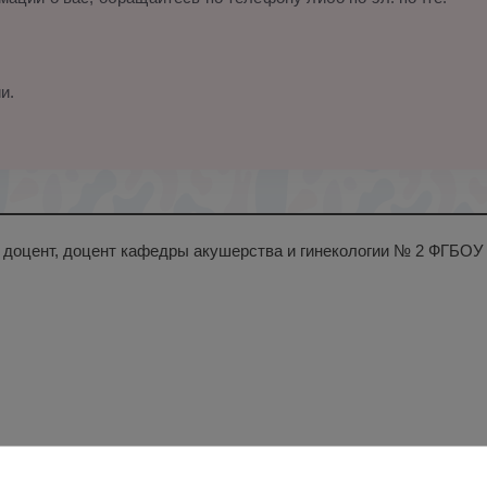
и.
н., доцент, доцент кафедры акушерства и гинекологии № 2 ФГБО