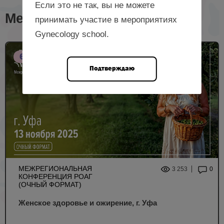
Если это не так, вы не можете
Мероприятия с лектором
принимать участие в мероприятиях
Gynecology school.
6 НМО
Подтверждаю
МЕЖРЕГИОНАЛЬНАЯ
3 253
0
КОНФЕРЕНЦИЯ РОАГ
(ОЧНЫЙ ФОРМАТ)
Женское здоровье и ожирение, г. Уфа