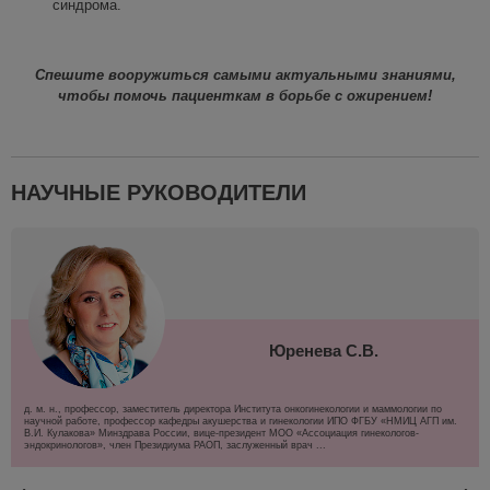
синдрома.
Спешите вооружиться сам
ыми актуальными знаниями,
чтобы
помочь пациент
к
ам в борьбе с ожирением!
НАУЧНЫЕ РУКОВОДИТЕЛИ
Юренева С.В.
д. м. н., профессор, заместитель директора Института онкогинекологии и маммологии по
научной работе, профессор кафедры акушерства и гинекологии ИПО ФГБУ «НМИЦ АГП им.
В.И. Кулакова» Минздрава России, вице-президент МОО «Ассоциация гинекологов-
эндокринологов», член Президиума РАОП, заслуженный врач ...