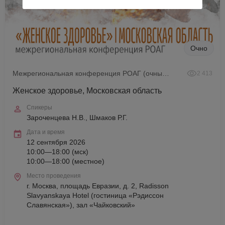
Очно
Межрегиональная конференция РОАГ (очный формат)
2 413
Женское здоровье, Московская область
Спикеры
Зароченцева Н.В., Шмаков Р.Г.
Дата и время
12 сентября 2026
10:00—18:00 (мск)
10:00—18:00 (местное)
Место проведения
г. Москва, площадь Евразии, д. 2, Radisson
Slavyanskaya Hotel (гостиница «Рэдиссон
Славянская»), зал «Чайковский»