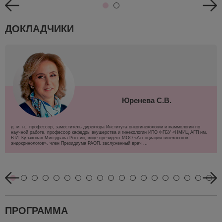
ДОКЛАДЧИКИ
Юренева С.В.
д. м. н., профессор, заместитель директора Института онкогинекологии и маммологии по
научной работе, профессор кафедры акушерства и гинекологии ИПО ФГБУ «НМИЦ АГП им.
В.И. Кулакова» Минздрава России, вице-президент МОО «Ассоциация гинекологов-
эндокринологов», член Президиума РАОП, заслуженный врач ...
ПРОГРАММА