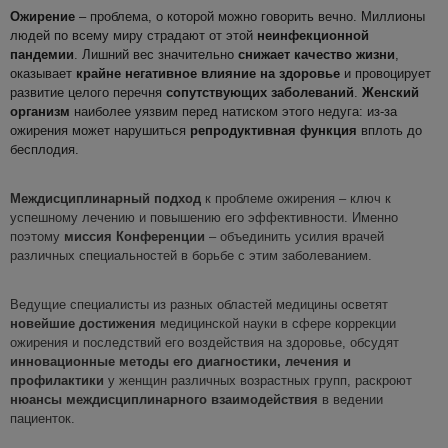
Ожирение
– проблема, о которой можно говорить вечно. Миллионы
людей по всему миру страдают от этой
неинфекционной
пандемии
. Лишний вес значительно
снижает качество жизни
,
оказывает
крайне
негативное влияние
на здоровье
и провоцирует
развитие целого перечня
сопутствующих заболеваний
.
Женский
организм
наиболее уязвим перед натиском этого недуга: из-за
ожирения может нарушиться
репродуктивная функция
вплоть до
бесплодия.
Междисциплинарный подход
к проблеме ожирения – ключ к
успешному лечению и повышению его эффективности. Именно
поэтому
миссия Конференции
– объединить усилия врачей
различных специальностей в борьбе с этим заболеванием.
Ведущие специалисты из разных областей медицины осветят
новейшие достижения
медицинской науки в сфере коррекции
ожирения и последствий его воздействия на здоровье, обсудят
инновационные методы его диагностики, лечения и
профилактики
у женщин различных возрастных групп, раскроют
нюансы
междисциплинарного взаимодействия
в ведении
пациенток.