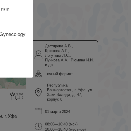
 или
 Gynecology
Дегтярева А.В.,
Крюкова А.Г.,
Логутова Л.С.,
Пучкова А.А., Рюмина И.И.
и др.
очный формат
Республика
Башкортостан, г. Уфа, ул.
Заки Валиди, д. 47,
5 303
0
корпус 8
01 марта 2024
, г. Уфа
08:00—16:40 (мск)
10:00—18:40 (местное)