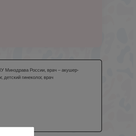
МУ Минздрава России, врач – акушер-
, детский гинеколог, врач