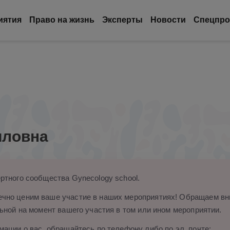
иятия
Право на жизнь
Эксперты
Новости
Спецпро
иловна
ртного сообщества Gynecology school.
чно ценим ваше участие в наших мероприятиях! Обращаем вни
ьной на момент вашего участия в том или ином мероприятии.
ации о вас, обращайтесь по телефону либо по эл. почте: