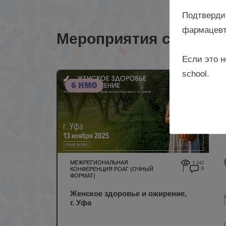
Подтверди
фармацевт
Мероприятия с лекто
Если это н
school.
6 НМО
МЕЖРЕГИОНАЛЬНАЯ
3 242
КОНФЕРЕНЦИЯ РОАГ (ОЧНЫЙ
0
ФОРМАТ)
Женское здоровье и ожирение,
г. Уфа