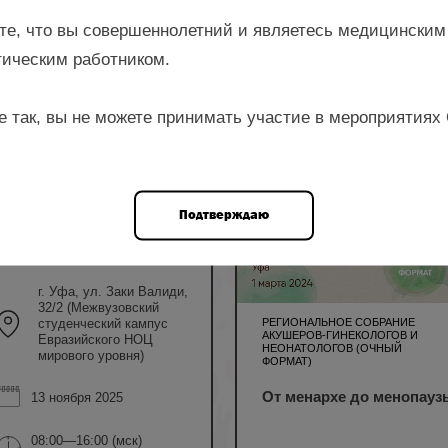
те, что вы совершеннолетний и являетесь медицинским
ическим работником.
ром
е так, вы не можете принимать участие в мероприятиях
Юренева С.В.,
5 НМО
Пьяных О.П.,
Аверкова В.Г.,
Акиньшина С.В.,
Подтверждаю
Аллабердина Д.У. и др.
очный формат
г. Уфа, ул. Заки Валиди,
32/2 (Межвузовский
РЕГИОНАЛЬНОЕ СОБРАНИЕ
студенческий кампус
АКУШЕРОВ-ГИНЕКОЛОГОВ И
Евразийского НОЦ
НЕОНАТОЛОГОВ (ОЧНЫЙ
мирового уровня)
ФОРМАТ)
От менархе до менопаузы
13 ноября 2025
08:00—16:00 (мск)