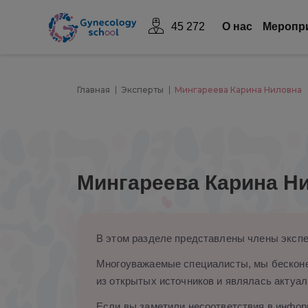
45 272
О нас
Mеропр
Главная
Эксперты
Мингареева Карина Ниловна
Мингареева Карина Н
В этом разделе представлены члены экспе
Многоуважаемые специалисты, мы бесконе
из открытых источников и являлась актуал
Если вы заметили несоответствия в информ