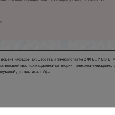
и.
н., доцент кафедры акушерства и гинекологии № 2 ФГБОУ ВО БГ
лог высшей квалификационной категории, гинеколог-эндокринолог
звуковой диагностики, г. Уфа