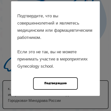
Подтвердите, что вы
совершеннолетний и являетесь
медицинским или фармацевтическим
работником.
Если это не так, вы не можете
принимать участие в мероприятиях
Gynecology school.
Подтверждаю
к. м. н., научный сотрудник лаборатории клинической
иммунологии ФГБУ «Ив НИИ М и Д им. В.Н.
Городкова» Минздрава России