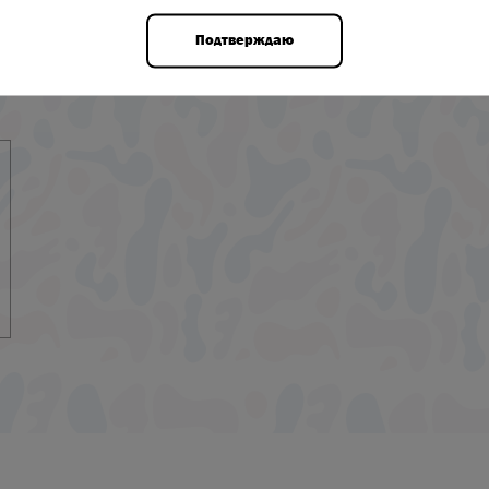
Подтверждаю
РА