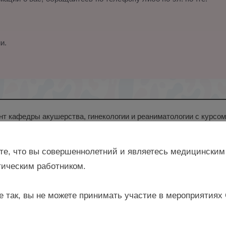
и.
нт кафедры акушерства, гинекологии и реаниматологии с курсом
ута непрерывного профессионального развития ФГБОУ ВО Тюм
ющий акушерским физиологическим отделением № 2 ГБУЗ ТО 
те, что вы совершеннолетний и являетесь медицинским
ическим работником.
е так, вы не можете принимать участие в мероприятиях