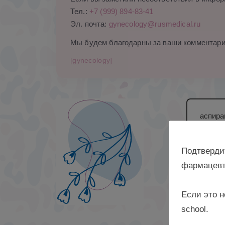
Тел.:
+7 (999) 894-83-41
Эл. почта:
gynecology@rusmedical.ru
Мы будем благодарны за ваши комментари
[gynecology]
аспира
Инстит
заведу
Подтверди
фармацевт
Если это н
school.