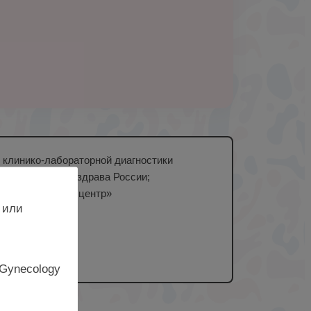
 клинико-лабораторной диагностики
енский ГМУ Минздрава России;
«Перинатальный центр»
 или
 Gynecology