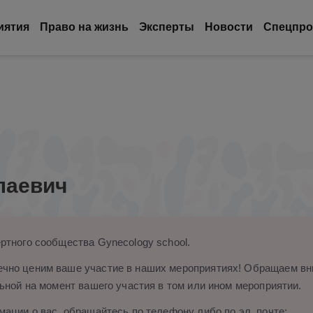
иятия
Право на жизнь
Эксперты
Новости
Спецпро
лаевич
ртного сообщества Gynecology school.
чно ценим ваше участие в наших мероприятиях! Обращаем вни
ьной на момент вашего участия в том или ином мероприятии.
ации о вас, обращайтесь по телефону либо по эл. почте: