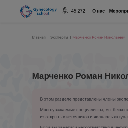
45 272
О нас
Mеропр
Главная
Эксперты
Марченко Роман Николаевич
Марченко Роман Нико
В этом разделе представлены члены экспе
Многоуважаемые специалисты, мы бесконе
из открытых источников и являлась актуал
Если вы заметили несоответствия в информ