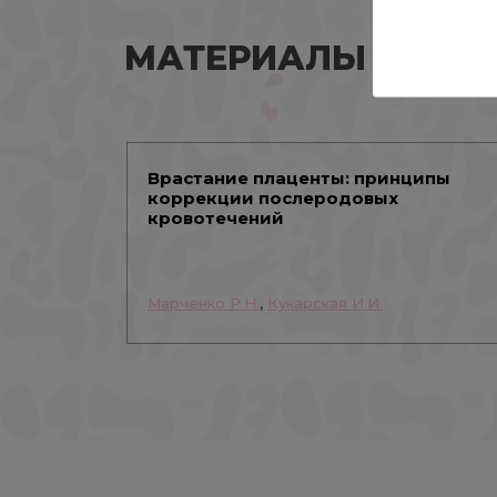
МАТЕРИАЛЫ АВТО
Врастание плаценты: принципы
коррекции послеродовых
кровотечений
Марченко Р.Н.
,
Кукарская И.И.