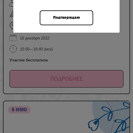
Зайнуллина Р.М., Масленников А.В., Мусин И.И.,
Муслимова С.Ю., Пестова Т.И. и др.
очный формат
Подтверждаю
г. Уфа, улица Ленина, д. 3
16 декабря 2022
10:00—18:40 (мск)
Участие бесплатное
ПОДРОБНЕЕ
5 НМО