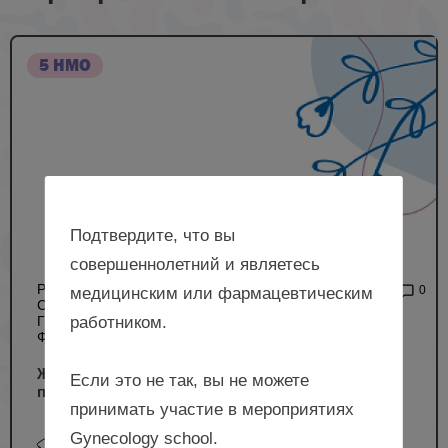
5 НМО
Подтвердите, что вы
совершеннолетний и являетесь
РЕГИОНАЛЬНОЕ
2 016
0
медицинским или фармацевтическим
СОБРАНИЕ АКУШЕРОВ-
работником.
ГИНЕКОЛОГОВ (ОЧНЫЙ
ФОРМАТ)
Женское здоровье: возвращать, сохранять,
Если это не так, вы не можете
приумножать
принимать участие в мероприятиях
Gynecology school.