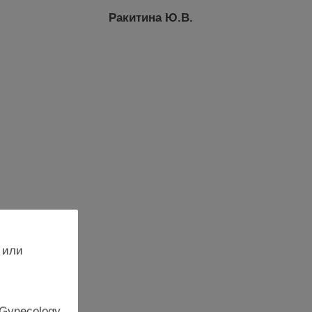
Ракитина Ю.В.
 или
 Gynecology