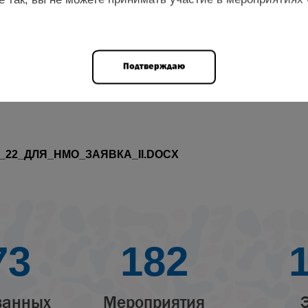
Подтверждаю
_22_ДЛЯ_НМО_ЗАЯВКА_II.DOCX
73
182
ванных
Мероприятия