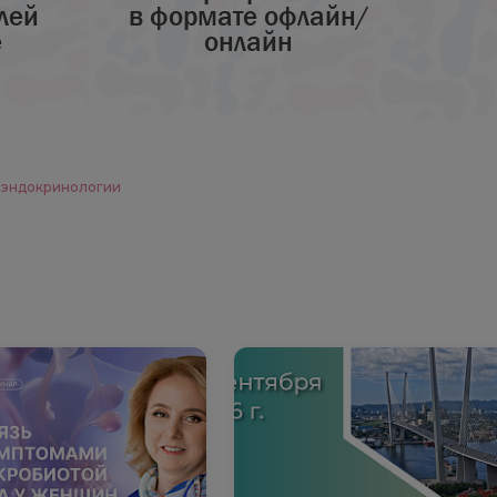
лей
в формате офлайн/
е
онлайн
 эндокринологии