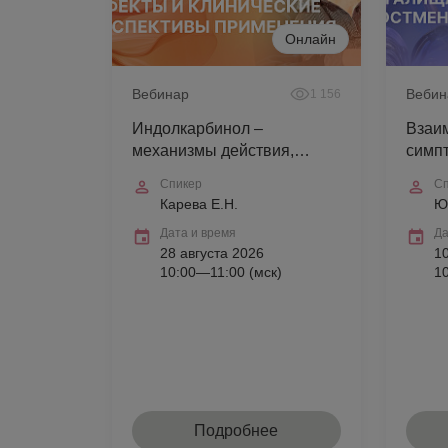
Онлайн
Вебинар
Вебин
1 156
Индолкарбинол –
Взаи
механизмы действия,
симп
эффекты и клинические
микр
Спикер
Сп
перспективы применения
женщ
Карева Е.Н.
Ю
Дата и время
Да
28 августа 2026
1
10:00—11:00 (мск)
1
Подробнее