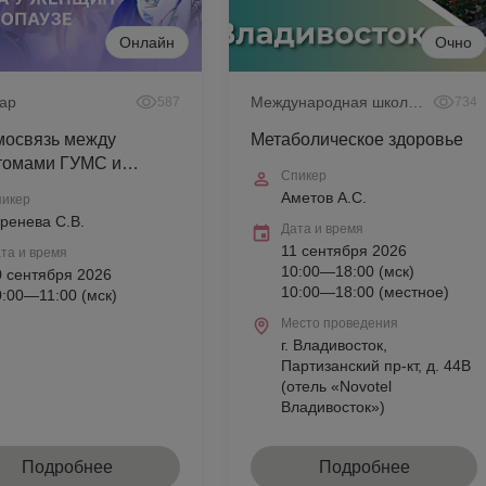
Онлайн
Очно
ар
Международная школа ЮНЕСКО
587
734
мосвязь между
Метаболическое здоровье
томами ГУМС и
Спикер
обиотой влагалища у
Аметов А.С.
икер
ин в постменопаузе
ренева С.В.
Дата и время
11 сентября 2026
та и время
10:00—18:00 (мск)
0 сентября 2026
10:00—18:00 (местное)
0:00—11:00 (мск)
Место проведения
г. Владивосток,
Партизанский пр-кт, д. 44В
(отель «Novotel
Владивосток»)
Подробнее
Подробнее