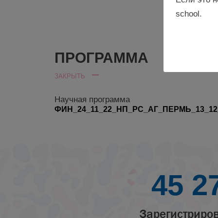
school.
ПРОГРАММА
ЗАКРЫТЬ
Научная программа
ФИН_24_11_22_НП_РС_АГ_ПЕРМЬ_13_12
45 2
Зарегистриро