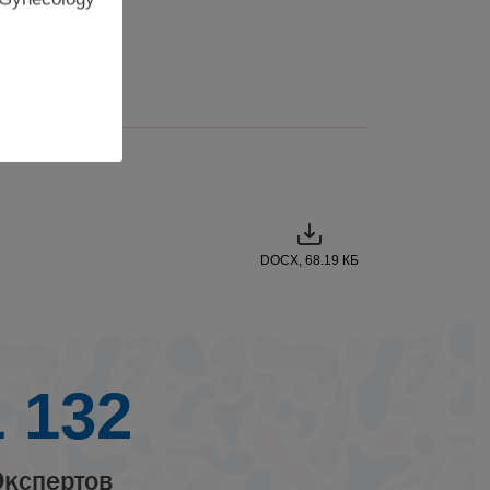
DOCX, 68.19 КБ
1 132
Экспертов