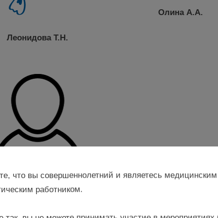
Олина А.А.
Леонидова Т.Н.
те, что вы совершеннолетний и являетесь медицинским
ическим работником.
Соснин Д.Ю.
е так, вы не можете принимать участие в мероприятиях