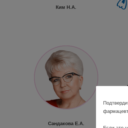
Ким Н.А.
Подтверди
фармацевт
Сандакова Е.А.
Если это н