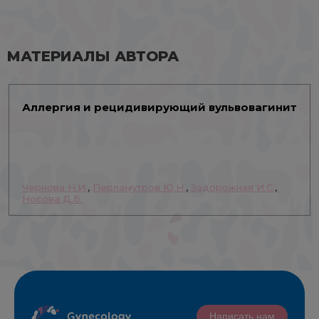
МАТЕРИАЛЫ АВТОРА
Аллергия и рецидивирующий вульвовагинит
Чернова Н.И.
,
Перламутров Ю.Н.
,
Задорожная И.С.
,
Носова Д.Б.
Написать нам