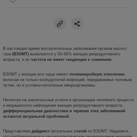
В настоящее время воспалительные заболевания органов малого
таза
(
ВЗОМ
Т
)
выявляются у 50–65% женщин репродуктивного
возраста, и их
частота
не имеет тенденции к снижению.
ВЗОМТ у женщин все чаще имеют
полимикробную
этиологию
,
включая не только возбудителей инфекций, передаваемых половым
путем, но и условно-патогенные микроорганизмы.
Несмотря на значительные успехи в организации лечебного процесса
и медицинского наблюдения женщин репродуктивного возраста,
дифференциальная диагностика и терапия
этих заболеваний
остаются актуальной проблемой
.
Представляем
дайджест
актуальных
статей
по ВЗОМТ. Надеемся,
что опубликованные в научно-практическом рецензируемом журнале