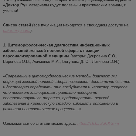
«
Доктор.Ру
»
материалы будут полезны и практическим врачам, и
ученым!
Список статей
(все публикации находятся в свободном доступе на
сайте журнала
):
1. Цитоморфологическая диагностика инфекционных
заболеваний женской половой сферы с позиции
персонализированной медицины
(авторы: Дубровина С.О.,
Воронова О.В., Акименко М.А., Богунова Д.Ю., Логинова Э.И.)
«
Современные цитоморфологические методы диагностики
инфекций женской половой сферы позволяют дост
аточно быстро
и достоверно определить тип возбудителя и характер процесса,
что поможет клиницистам правильно подобрать
соответствующую терапию, предотвратить переход
заболевания в хроническую стадию, избежать осложнений и
развития неопластических процессов
…»
.
Ознакомиться со статьей можно здесь:
https://clck.ru/3CKGnm