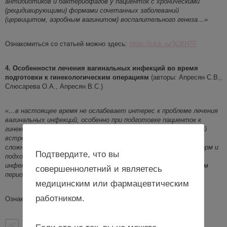
антибиотиков и бактериофагов у пациенток с хроническими
(рецидивирующими) формами сочетанных заболеваний
(цервицитом, аэробным вагинитом) воспалительного генеза
…»
Ознакомиться со статьей можно здесь
:
https://clck.ru/3CKH7F
4. Особенности лечения вагинальных инфекций во время
подготовки к гинекологическим операциям
(авторы:
Апресян С.В.,
Слюсарева О.А., Апресян В.С.)
«
…
в настоящее время не ослабевает интерес к проблеме лечения
вагинальных инфекций, особенно при подготовке пациенток к
гинекологическим операциям, что с
вязано с высокой частотой
встречаемости заболевания, рецидивирующих процессов,
сложностями терапии и появлением новых лекарственных форм и
Подтвердите, что вы
подходов к лечению, с необходимостью предотвращения
инфекционно-воспалительных осложнений в послеоперационном
совершеннолетний и являетесь
периоде
…»
медицинским или фармацевтическим
работником.
Ознакомиться со статьей можно здесь:
https://clck.ru/3CKH8C