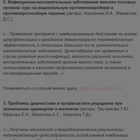
2. Инфекционно-воспалительные заболевания женских половых
органов: курс на рациональную противомикробную и
противопротозойную
терапию
(авторы: Аполихина И.А., Маковская
Д.С.)
«…
Применение препарата с комбинированным действием на основе
ципрофлоксацина и
орнидазола
демонстрирует терапевтическую
эффективность в отношении большого числа урогенитальных
гинеколо
гических заболеваний. Целесообразно его применение в
случае развития микст-инфекций, вагинита различной этиологии,
воспалительных заболеваний органов малого таза, а также
использование в качестве профилактики развития осложнений в
послеоперационном периоде
..
.
»
Ознакомиться со статьей можно здесь:
https://clck.ru/3CKGyS
3. Проблемы диагностики и профилактики рецидивов при
хронических цервицитах и вагинитах
(авторы: Пестрикова Т.Ю.,
Юрасова Е.А., Шматкова А.С., Ковалева Т.Д.)
«
…
Получены клинические и микробиологические результаты,
подтверждающие целесообразность
использования комбинации