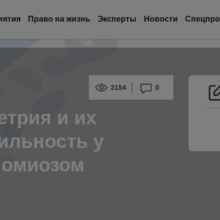
иятия
Право на жизнь
Эксперты
Новости
Спецпро
3154
0
трия и их
ильность у
номиозом