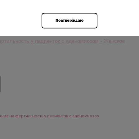
тильности у пациенток с аденомиозом, а измерение
концепционным этапе позволяет прогнозировать
Подтверждаю
ртильность у пациенток с аденомиозом -
Женское
яние на фертильность у пациенток с аденомиозом