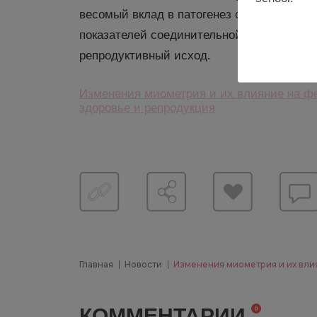
весомый вклад в патогенез снижения фер
показателей соединительной зоны на пре
репродуктивный исход.
Изменения миометрия и их влияние на фе
здоровье и репродукция
Главная
Новости
Изменения миометрия и их вли
КОММЕНТАРИИ
0