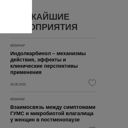
БЛИЖАЙШИЕ
МЕРОПРИЯТИЯ
ВЕБИНАР
Индолкарбинол – механизмы
действия, эффекты и
клинические перспективы
применения
28.08.2026
ВЕБИНАР
Взаимосвязь между симптомами
ГУМС и микробиотой влагалища
у женщин в постменопаузе