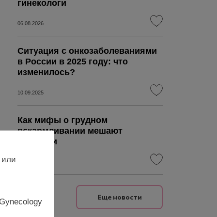
гинекологи
06.08.2026
Ситуация с онкозаболеваниями
в России в 2025 году: что
изменилось?
10.09.2025
Как мифы о грудном
вскармливании мешают
лактации
 или
05.08.2026
Еще новости
 Gynecology