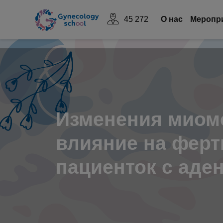
45 272
О нас
Mеропр
Изменения миоме
влияние на ферт
пациенток с аде