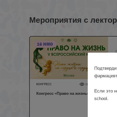
Мероприятия с лекто
16 НМО
Подтверди
фармацевт
КОНГРЕСС
22 694
0
Если это н
Конгресс «Право на жизнь»
school.