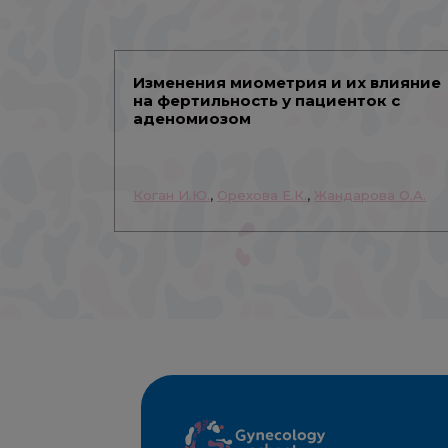
Изменения миометрия и их влияние
на фертильность у пациенток с
аденомиозом
Коган И.Ю.
,
Орехова Е.К.
,
Жандарова О.А.