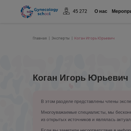
45 272
О нас
Mеропр
Главная
Эксперты
Коган Игорь Юрьевич
Коган Игорь Юрьевич
В этом разделе представлены члены экспе
Многоуважаемые специалисты, мы бесконе
из открытых источников и являлась актуал
Если вы заметили несоответствия в информ