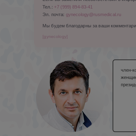
Тел.:
+7 (999) 894-83-41
Эл. почта:
gynecology@rusmedical.ru
Мы будем благодарны за ваши комментари
[gynecology]
член-к
женщин
презид