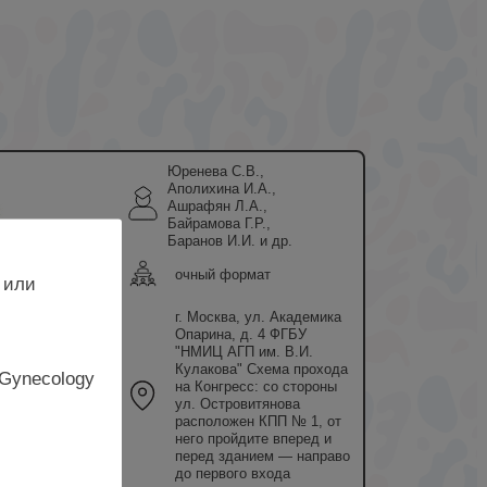
Юренева С.В.,
Аполихина И.А.,
Ашрафян Л.А.,
Байрамова Г.Р.,
Баранов И.И. и др.
очный формат
 или
г. Москва, ул. Академика
Опарина, д. 4 ФГБУ
"НМИЦ АГП им. В.И.
20 557
0
Кулакова" Схема прохода
 Gynecology
на Конгресс: со стороны
ь»
ул. Островитянова
расположен КПП № 1, от
него пройдите вперед и
перед зданием — направо
до первого входа