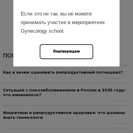
Авторизоваться
Если это не так, вы не можете
принимать участие в мероприятиях
Gynecology school.
Подтверждаю
ПОПУЛЯРНЫЕ НОВОСТИ
Как и зачем оценивать репродуктивный потенциал?
Читать далее
Ситуация с онкозаболеваниями в России в 2025 году:
что изменилось?
Читать далее
Инкретины и репродуктивное здоровье: что должны
знать гинекологи
Читать далее