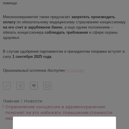
помощи.
Минэкономразвития также предлагает
запретить производить
оплату
по обязательному медицинскому страхованию концессионеру
на его счет в
зарубежном банке
, а еще одним положением –
обязать концессионера
соблюдать требования
в сфере охраны
здоровья.
В случае одобрения парламентом и президентом поправки вступят в
силу
1 сентября 2025 года
.
Оригинальный источник доступен
по ссылке
Главная
Новости
Ограничение концессии в здравоохранении:
поможет ли это избежать повышения стоимости
медицинских услуг?