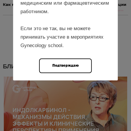
медицинским или фармацевтическим
Как мифы о грудном вскармливании мешают лактации
работником.
Читать далее
Если это не так, вы не можете
Еще новости
принимать участие в мероприятиях
Gynecology school.
Подтверждаю
БЛИЖАЙШИЕ МЕРОПРИЯТИЯ