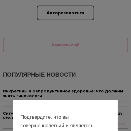
Авторизоваться
Показать ещё
ПОПУЛЯРНЫЕ НОВОСТИ
Инкретины и репродуктивное здоровье: что должны
знать гинекологи
Читать далее
Ситуация с онкозаболеваниями в России в 2025 году:
Подтвердите, что вы
что изменилось?
Читать далее
совершеннолетний и являетесь