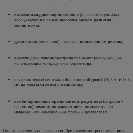
инъекции
медроксипрогестерона
(депо-контрацептивы)
ассоциируются с самым
высоким риском развития
менингиомы
;
дезогестрел
(мини-пили) связаны с
повышенным риском
;
высокие дозы
левоноргестрела
повышают риск у женщин,
использующих контрацептивы
более года
;
внутриматочные системы с более
низкой дозой
(19,5 мг и 13,5
мг)
не показали связи
с менингиом
;
комбинированные оральные контрацептивы
(эстроген +
прогестин)
немного повышают риск
, но значительно
меньшее, чем инъекционные формы и дезогестрел.
Однако опасность не постоянная. При отмене контрацептивов
риск