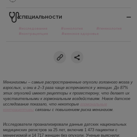
СПЕЦИАЛЬНОСТИ
#исследования
#онкология
#гинекология
#контрацепция
#женское здоровье
Менингиомы – самые расп
ространенные опухоли головного мозга у
взрослых, и они в 2–3 раза чаще встречаются у женщин. До 87%
этих опухолей имеют рецепторы к прогестерону, что делает их
чувствительными к гормональным воздействиям. Новое датское
исследование показало, что некоторые
гормональные
контрацептивы
связаны с повышением риска менингиом.
Исследователи проанализировали данные датских национальных
медицинских регистров за 25 лет, включив 1 473 пациентки с
менингиомой и 14 717 женщин без опухоли. Ученые выяснили: