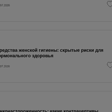
.07.2026
редства женской гигиены: скрытые риски для
ормонального здоровья
.07.2026
нконастороженность: какие контрацептивы