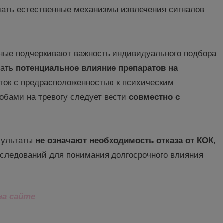
шать естественные механизмы извлечения сигналов
ные
подчеркивают важность индивидуального подбора
вать
потенциальное
влияние препаратов на
нток с предрасположенностью к психическим
лобами на тревогу следует вести
совместно с
езультаты
не означа
ют необходимость отказа от КОК
,
сследований для понимания долгосрочного влияния
на сайте