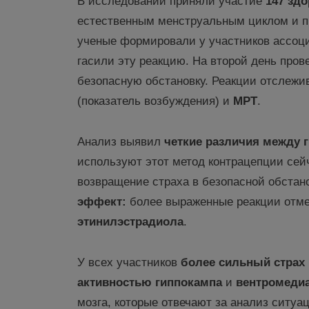
В исследовании приняли участие
147 зд
естественным менструальным циклом и п
ученые формировали у участников ассоци
гасили эту реакцию. На второй день пров
безопасную обстановку. Реакции отслеж
(показатель возбуждения) и
МРТ
.
Анализ выявил
четкие различия между 
используют этот метод контрацепции се
возвращение страха в безопасной обстан
эффект
:
более выраженные реакции отм
этинилэстрадиола
.
У всех участников
более
сильный страх
активностью гиппокампа
и
вентромеди
мозга, которые отвечают за анализ ситуа