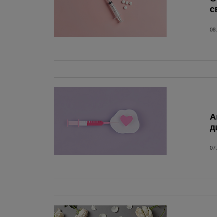
с
08
А
д
07