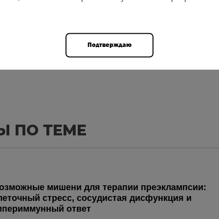
Авторизоваться
Подтверждаю
Ы ПО ТЕМЕ
озможные мишени для терапии преэклампсии:
леточный стресс, сосудистая дисфункция и
ипериммунный ответ