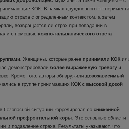
оровых добровольцев:
мужчины, а также женщины – с
ринимающие КОК. В рамках двухдневного эксперимент
ацию страха с определенным контекстом, а затем
еряли, возвращается ли страх при попадании в
ивали с помощью
кожно-гальванического ответа
группами
. Женщины, которые ранее
принимали КОК
ил
йчас демонстрировали
более выраженную тревогу
и
овке. Кроме того, авторы обнаружили
дозозависимый
ечались в группе принимавших
КОК
с высокой дозой
в безопасной ситуации коррелировал со
сниженной
альной префронтальной коры
. Это основные области
ции и подавление страха. Результаты указывают, что