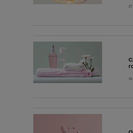
27
С
г
10
О