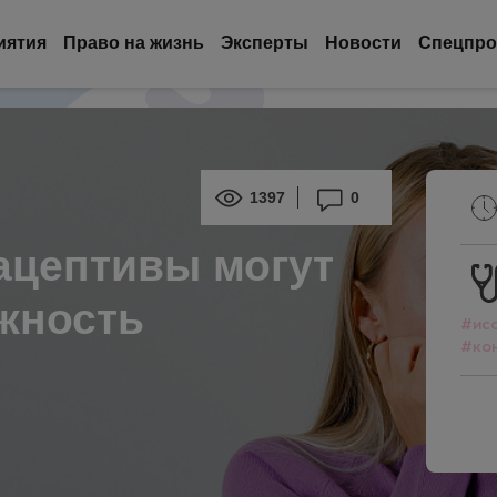
иятия
Право на жизнь
Эксперты
Новости
Спецпро
1397
0
ацептивы могут
жность
#ис
#ко