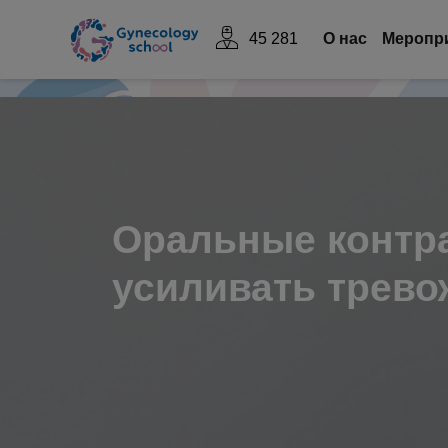
45 281
О нас
Mеропр
Оральные контр
усиливать трево