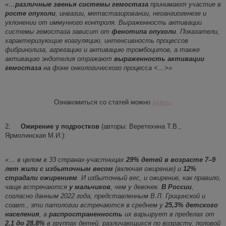
«…
различные
звенья системы гемостаза
принимают участие в
росте опухоли
, инвазии, метастазировании, неоангиогенезе и
уклонении от иммунного контроля. Выраженность активации
системы гемостаза зависит от
фенотипа опухоли
. Показатели,
характеризующие коагуляцию, интенсивность процессов
фибринолиза, агрегацию и активацию тромбоцитов, а также
активацию эндотелия отражают
выраженность активации
гемостаза
на фоне онкологического процесса <…>»
Ознакомиться со статей можно
здесь
.
2.
Ожирение у подростков
(авторы: Веретехина Т.В.,
Ярмолинская М.И.):
«… в целом в 33 странах-участницах
29% детей в возрасте 7–9
лет жили с избыточным весом
(включая ожирение) и
12%
страдали ожирением
. И избыточный вес, и ожирение, как правило,
чаще встречаются
у мальчиков
, чем у девочек.
В России
,
согласно данным 2022 года, представленным В.Л. Грицинской и
соавт., эти патологии встречаются в среднем у
25,3% детского
населения
, а
распространенность
их варьирует в пределах от
2,1 до 28,8%
в группах детей, различающихся по возрасту, половой