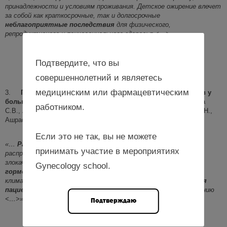
принадлежности и условиям проживания. Детское ожирение влечет
за собой как краткосрочные, так и долгосрочные
неблагоприятные последствия
для физического,
репродуктивного и психосоциального здоровья <…>»
Подтвердите, что вы
Материал доступен
по этой ссылке
.
совершеннолетний и являетесь
медицинским или фармацевтическим
3.
Гормональная коррекция менопаузальных расстройств у
больных раком яичников
(авторы:
Якушевская О.В., Юренева
работником.
С.В., Аверьянова М.В., Алешикова О.И., Бабаева Н.А., Хабас Г.Н.,
Ашрафян Л.А):
Если это не так, вы не можете
«…
Рак яичников
занимает 8-е место в мире по
принимать участие в мероприятиях
распространенности и 7-е – среди причин смерти от
злокачественных новообразований.
Менопаузальная
Gynecology school.
гормональная терапия
эффективна в коррекции
климактерических расстройств, однако ее
безопасность для
пациенток, перенесших рак яичников
, подвергается сомнению
<…>»
Подтверждаю