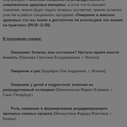
соматическое здоровье женщины
, а если что-то вызовет
сомнения, можно будет задать вопросы экспертам, приняв активное
участие в работе секционного заседания «
Ожирение и женское
здоровье: что мы знаем и достаточно ли используем эти знания
на практике» (09:50
–
11:50).
В программе секции:
·
Ожирение: болезнь или состояние? Настало время внести
ясность
(Юренева Светлана Владимировна, г. Москва).
·
Ожирение и рак
(Ашрафян Лев Андреевич, г. Москва).
·
Ожирение у детей и подростков: влияние на
репродуктивный потенциал
(Ярмолинская Мария Игоревна, г.
Санкт-Петербург).
·
Роль ожирения в формировании рецидивирующего
пролапса тазовых органов
(Миннуллина Фарида Фоатовна,
г.
Казань).