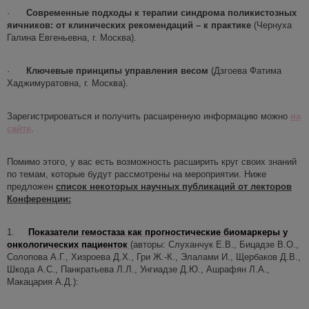
·
Современные подходы к терапии синдрома поликистозных
яичников: от клинических рекомендаций – к практике
(Чернуха
Галина Евгеньевна, г. Москва).
·
Ключевые принципы управления весом
(Дзгоева Фатима
Хаджимуратовна, г. Москва).
Зарегистрироваться и получить расширенную информацию можно
на
сайте
.
Помимо этого, у вас есть возможность расширить круг своих знаний
по темам, которые будут рассмотрены на мероприятии. Ниже
предложен
список некоторых научных публикаций от лекторов
Конференции:
1.
Показатели гемостаза как прогностические биомаркеры у
онкологических пациенто
к
(авторы: Слуханчук Е.В., Бицадзе В.О.,
Солопова А.Г., Хизроева Д.Х., Гри Ж.-К., Элалами И., Щербаков Д.В.,
Шкода А.С., Панкратьева Л.Л., Унгиадзе Д.Ю., Ашрафян Л.А.,
Макацария А.Д.):