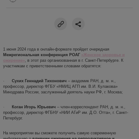
1 июня 2024 года
в онлайн-формате
пройдет очередная
Межрегиональная конференция РОАГ
«Женское здоровье и
ожирение»
, в этот раз организованная в г. Санкт-Петербурге.
К
участникам с приветственными словами обратятся:
·
Сухих Геннадий Тихонович
–
академик РАН, д. м. н.,
профессор, директор ФГБУ «НМИЦ АГП им. В.И. Кулакова»
Минздрава России
,
заслуженный деятель науки РФ,
г.
Москва;
·
Коган Игорь Юрьевич
– член-корреспондент РАН, д. м. н.,
профессор, директор ФГБНУ «НИИ АГиР им. Д.О. Отта», г. Санкт-
Петербург.
На мероприятии вы сможете получить самую современную
информацию о
влиянии ожирения на репродуктивное и