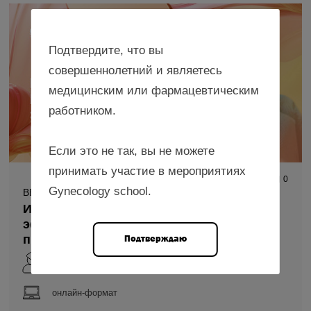
Подтвердите, что вы
совершеннолетний и являетесь
медицинским или фармацевтическим
работником.
Если это не так, вы не можете
принимать участие в мероприятиях
1 198
0
Gynecology school.
ВЕБИНАР
Индолкарбинол – механизмы действия,
эффекты и клинические перспективы
применения
Подтверждаю
Карева Е.Н.
онлайн-формат