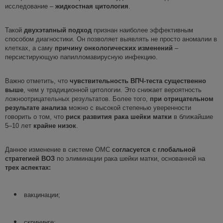
исследование –
жидкостная цитология
.
Такой
двухэтапный подход
признан наиболее эффективным
способом диагностики. Он позволяет выявлять не просто аномалии в
клетках, а саму
причину онкологических изменений
–
персистирующую папилломавирусную инфекцию.
Важно отметить, что
чувствительность ВПЧ-теста существенно
выше
, чем у традиционной цитологии. Это снижает вероятность
ложноотрицательных результатов. Более того,
при отрицательном
результате
анализа
можно с высокой степенью уверенности
говорить о том, что
риск развития
рака
шейки матки
в ближайшие
5–10 лет
крайне низок
.
Данное изменение в системе ОМС
согласуется с глобальной
стратегией ВОЗ
по элиминации рака шейки матки, основанной на
трех аспектах:
вакцинации;
скрининге;