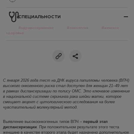
СПЕЦИАЛЬНОСТИ
#здравоохранение
#онкология
#женское
здоровье
С января 2026 года тест на ДНК вируса папилломы человека (ВПЧ)
высокого онкогенн
ого риска стал доступен для женщин 21–49 лет
в рамках диспансеризации по полису ОМС. Это ключевое изменение
в национальной системе скрининга рака шейки матки, которое
смещает акцент с цитологического исследования на более
чувствительный молекулярный метод.
Выявление высокоонкогенных типов ВПЧ –
первый этап
диспансеризации
. При положительном результате этого теста
женщине в качестве второго этапа будет назначено
дополнительное