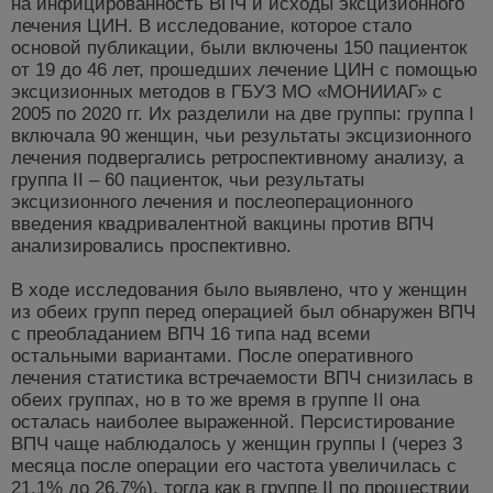
на инфицированность ВПЧ и исходы эксцизионного
лечения ЦИН. В исследование, которое стало
основой публикации, были включены 150 пациенток
от 19 до 46 лет, прошедших лечение ЦИН с помощью
эксцизионных методов в ГБУЗ МО «МОНИИАГ» с
2005 по 2020 гг. Их разделили на две группы: группа I
включала 90 женщин, чьи результаты эксцизионного
лечения подвергались ретроспективному анализу, а
группа II – 60 пациенток, чьи результаты
эксцизионного лечения и послеоперационного
введения квадривалентной вакцины против ВПЧ
анализировались проспективно.
В ходе исследования было выявлено, что у женщин
из обеих групп перед операцией был обнаружен ВПЧ
с преобладанием ВПЧ 16 типа над всеми
остальными вариантами. После оперативного
лечения статистика встречаемости ВПЧ снизилась в
обеих группах, но в то же время в группе II она
осталась наиболее выраженной. Персистирование
ВПЧ чаще наблюдалось у женщин группы I (через 3
месяца после операции его частота увеличилась с
21,1% до 26,7%), тогда как в группе II по прошествии