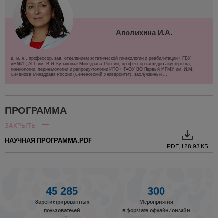
Аполихина И.А.
д. м. н., профессор, зав. отделением эстетической гинекологии и реабилитации ФГБУ
«НМИЦ АГП им. В.И. Кулакова» Минздрава России, профессор кафедры акушерства,
гинекологии, перинатологии и репродуктологии ИПО ФГАОУ ВО Первый МГМУ им. И.М.
Сеченова Минздрава России (Сеченовский Университет), заслуженный ...
ПРОГРАММА
ЗАКРЫТЬ
НАУЧНАЯ ПРОГРАММА.PDF
PDF, 128.93 КБ
45 285
300
Зарегистрированных
Мероприятия
пользователей
в формате офлайн/онлайн