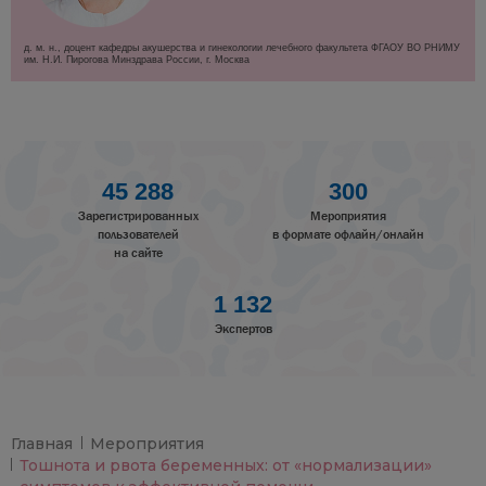
д. м. н., доцент кафедры акушерства и гинекологии лечебного факультета ФГАОУ ВО РНИМУ
им. Н.И. Пирогова Минздрава России, г. Москва
45 288
300
Зарегистрированных
Мероприятия
пользователей
в формате офлайн/онлайн
на сайте
1 132
Экспертов
Главная
Мероприятия
Тошнота и рвота беременных: от «нормализации»