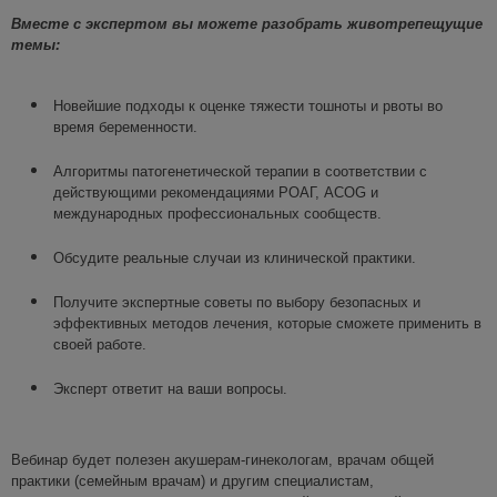
В
месте с экспертом
вы можете
разобра
ть
животрепещущие
темы
:
Н
овейшие подходы к оценке тяжести тошноты и рвоты во
время беременности
.
А
лгоритмы патогенетической терапии в соответствии с
действующими рекомендациями РОАГ, ACOG и
международных профессиональных сообществ
.
Обсудите реальные случаи из
клинической
практики
.
П
олучите
эксперт
ные
советы по выбору безопасных и
эффективных методов лечения
, которые сможете применить в
своей работе
.
Эксперт
ответи
т на ваши вопросы
.
Вебинар
будет полезен акушерам-гинекологам
,
врачам общей
практики (семейным врачам)
и
другим специалистам
,