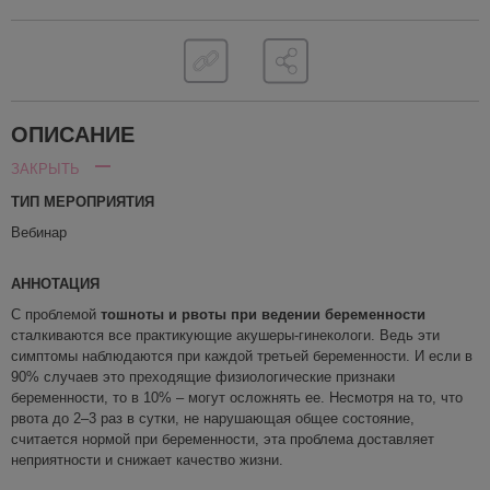
ОПИСАНИЕ
ЗАКРЫТЬ
ТИП МЕРОПРИЯТИЯ
Вебинар
АННОТАЦИЯ
С проблемой
тошноты и
рвоты при ведении беременности
сталкиваю
тся
все практикующие
акушер
ы
-гинеколог
и
.
Ведь
эти
симптомы
наблюдаются при каждой третьей беременности. И если в
90% случаев это преходящие физиологические признаки
беременности, то в 10%
–
могут
осложнять ее
.
Несмотря на то, что
рвота до 2
–
3 раз в сутки, не нарушающая общее состояние,
считается нормой при беременности, эта проблема доставляет
неприятности и
снижает качество жизни
.