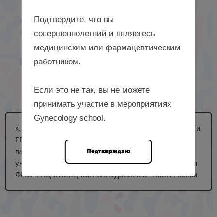
Подтвердите, что вы
совершеннолетний и являетесь
медицинским или фармацевтическим
работником.
Если это не так, вы не можете
принимать участие в мероприятиях
Gynecology school.
к. м. н., заместитель главного врача по лечебной части
ГБУЗ МО МОПЦ, доцент кафедры акушерства,
Подтверждаю
гинекологии и перинатологии Медико-биологического
университета инноваций и непрерывного образования
ФГБУ ГНЦ «ФМБЦ им. А.И. Бурназяна» ФМБА России