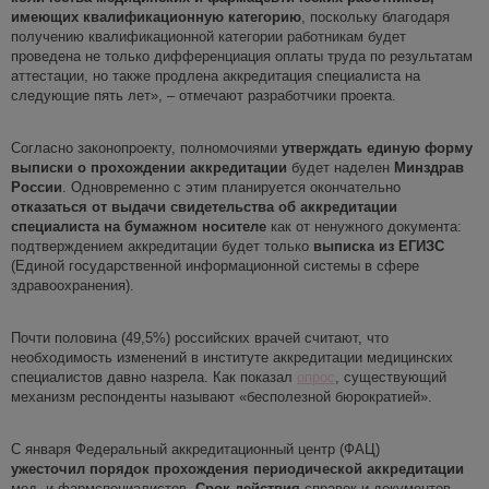
имеющих квалификационную категорию
, поскольку благодаря
получению квалификационной категории работникам будет
проведена не только дифференциация оплаты труда по результатам
аттестации, но также продлена аккредитация специалиста на
следующие пять лет», – отмечают разработчики проекта.
Согласно законопроекту, полномочиями
утверждать единую форму
выписки о
прохождении аккредитации
будет наделен
Минздрав
России
. Одновременно с этим планируется окончательно
отказаться от выдачи свидетельства об аккредитации
специалиста на бумажном носителе
как от ненужного документа:
подтверждением аккредитации будет только
выписка из
ЕГИЗС
(Единой государственной информационной системы в сфере
здравоохранения).
Почти половина (49,5%) российских врачей считают, что
необходимость изменений в институте аккредитации медицинских
специалистов давно назрела. Как показал
опрос
, существующий
механизм респонденты называют «бесполезной бюрократией».
С января Федеральный аккредитационный центр (ФАЦ)
ужесточил порядок прохождения периодической аккредитации
мед- и фармспециалистов.
Срок действия
справок и документов