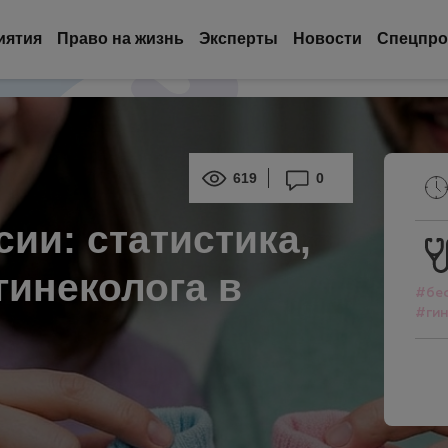
иятия
Право на жизнь
Эксперты
Новости
Спецпро
619
0
ии: статистика,
гинеколога в
#бе
#гин