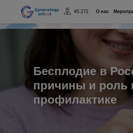
45 272
О нас
Mеропр
Бесплодие в Росс
причины и роль 
профилактике