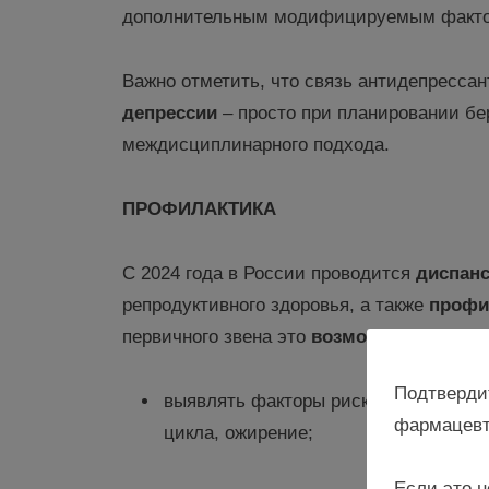
дополнительным модифицируемым факто
Важно отметить, что связь антидепресса
депрессии
– просто при планировании бе
междисциплинарного подхода.
ПРОФИЛАКТИКА
С 2024 года в России проводится
диспанс
репродуктивного здоровья, а также
профи
первичного звена это
возможность
:
Подтверди
выявлять факторы риска на ранних э
фармацевт
цикла, ожирение;
Если это н