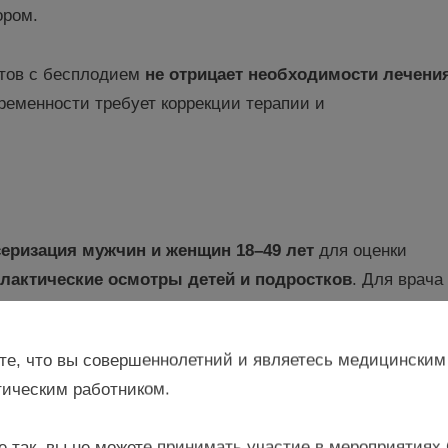
ром.
нтов с бесплодием
не отрицает необходимости лечени
ременности требует коррекции терапии и
еризация мужчин и женщин 18–49 лет
для оценки
лактические осмотры детей и подростков
. Для врача
те, что вы совершеннолетний и являетесь медицинским
тапах – хронические заболевания, инфекции, нарушени
ическим работником.
е так, вы не можете принимать участие в мероприятиях