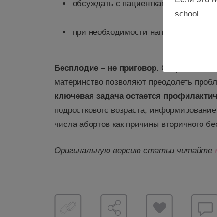
обсуждать с пациентками планирова
school.
при необходимости направлять к репр
Бесплодие – не приговор
. Современные
материнство позволяют преодолеть проб
ключевая
задача остается профилакти
подросткового возраста, информирование
числа абортов как причины вторичного бе
Оригинальную версию статьи читайте