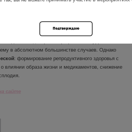
ние беременности в оптимальные сроки;
одуктологу, не затягивая диагностику.
Подтверждаю
методы ВРТ
, донорские программы и суррогатное
лему в абсолютном большинстве случаев. Однако
ческой
: формирование репродуктивного здоровья с
 о влиянии образа жизни и медикаментов, снижение
сплодия.
на са
й
те