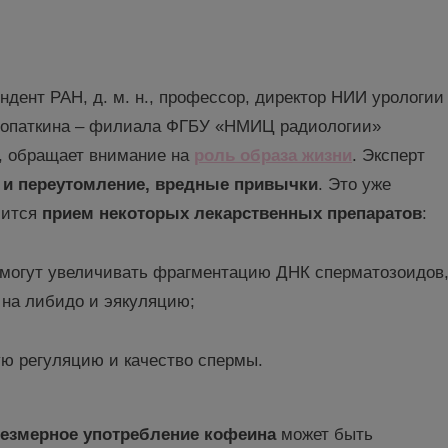
ондент РАН, д. м. н., профессор, директор НИИ урологии
 Лопаткина – филиала ФГБУ «НМИЦ радиологии»
, обращает внимание на
роль образа жизни
. Эксперт
с и переутомление, вредные привычки
. Это уже
сится
прием некоторых лекарственных препаратов
:
могут увеличивать фрагментацию ДНК сперматозоидов
 на либидо и эякуляцию;
ю регуляцию и качество спермы.
езмерное употребление кофеина
может быть