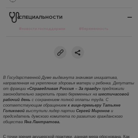
СПЕЦИАЛЬНОСТИ
#новости господдержки
#беременность
В Государственной Думе выдвинута значимая инициатива,
направленная на укрепление здоровья матери и ребенка. Депутаты
от фракции
«Справедливая Россия – За правду»
предложили
законодательно закрепить право беременных на
шестичасовой
рабочий день
с сохранением полной оплаты труда. С
соответствующим обращением
к вице-премьеру Татьяне
Голиковой
выступили лидер партии
Сергей Миронов
и
председатель думского комитета по развитию гражданского
общества
Яна Лантратова.
С точки зрения акушерской практики, данная мера обоснована. Как