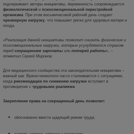
подчеркивают авторы инициативы, беременность сопровождается
физиологической
и
психоэмоциональной перестройкой
организма
. При этом восьмичасовой рабочий день создает
чрезмерную нагрузку
, что повышает риски для здоровья матери и
плода.
«Реализация данной инициативы позволит снизить физические и
психоэмоциональные нагрузки, которые усугубляются страхом
перед
сокращением зарплаты
или
потерей работы
»,
–
отметил Сергей Миронов.
Для медицинского сообщества эта законодательная инициатива –
важный шаг. Врачи-гинекологи часто сталкиваются с ситуациями,
когда
рекомендации по снижению нагрузки
вступают в
противоречие с
трудовыми реалиями
.
Закрепление права на сокращенный день позволит:
обоснованно ввести щадящий режим труда;
снизить уровень стресса у пациенток;