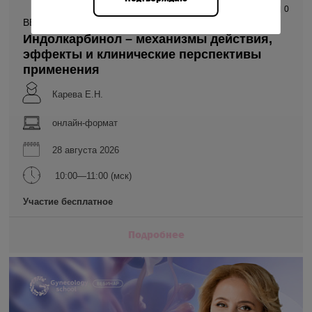
1 223
0
ВЕБИНАР
Индолкарбинол – механизмы действия,
эффекты и клинические перспективы
применения
Карева Е.Н.
онлайн-формат
28 августа 2026
10:00—11:00 (мск)
Участие бесплатное
Подробнее