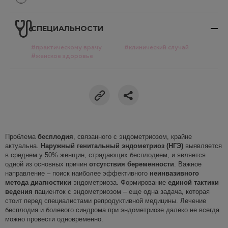
СПЕЦИАЛЬНОСТИ
#практическому врачу
#клинический случай
#женское здоровье
Проблема
бесплодия
, связанного с эндометриозом, крайне
актуальна.
Наружный генитальный эндометриоз (НГЭ)
выявляется
в среднем у 50% женщин, страдающих бесплодием, и является
одной из основных причин
отсутствия беременности
. Важное
направление – поиск наиболее эффективного
неинвазивного
метода диагностики
эндометриоза. Формирование
единой тактики
ведения
пациенток с эндометриозом – еще одна задача, которая
стоит перед специалистами репродуктивной медицины. Лечение
бесплодия и болевого синдрома при эндометриозе далеко не всегда
можно провести одновременно.