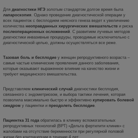
Для
диагностики НГЭ
золотым стандартом долгое время была
лапароскопия
. Однако проведение диагностической операции у
всех пациенток с бесплодием неясного генеза ведет к увеличению
количества
неоправданных хирургических вмешательств
и риска
послеоперационных осложнений
. С развитием лучевых методов
диагностики инвазивные процедуры, проводимые исключительно с
диагностической целью, должны осуществляться все реже.
Тазовая боль и бесплодие
у женщин репродуктивного возраста –
самые частые клинические проявления данного заболевания,
которые оказывают выраженное влияние на качество жизни и
требуют медицинского вмешательства.
Представляем
клинический случай
диагностики бесплодия,
связанного с эндометриозом, и выбора тактики лечения, которая
позволила максимально быстро и эффективно
купировать болевой
синдром
у пациентки и
преодолеть бесплодие
.
Пациентка 31 года
обратилась в клинику вспомогательных
репродуктивных технологий (ВРТ) «Дельта фертилити клиник» с
жалобами на отсутствие беременности при регулярной половой
жизни без контрацепции в течение 4 лет.