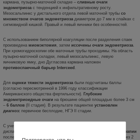
кармана, пузырно-маточной складке –
сливные очаги
эндометриоза
с тенденцией к инфильтративному росту.
Мезосальпинкс у дистального отдела левой маточной трубы
со
множеством очагов эндометриоза
диаметром до 7 мм в спайках с
сигмовидной кишкой. Правый и левый яичники без особенностей.
С использованием биполярной коагуляции после разделения спаек
произведена
миомэктомия
, затем
иссечены очаги эндометриоза
.
При хромогидроскопии обе маточные трубы проходимы. На область
пузырно-маточной складки, левый мезосальпинкс, левую
яичниковую ямку, дно Дугласова кармана наложен
противоспаечный барьер Interceed
.
Для
оценки тяжести эндометриоза
были подсчитаны баллы
(согласно пересмотренной в 1996 году классификации
Американского общества фертильности).
Глубокие
эндометриоидные очаги
на брюшине общей площадью более 3 см
–
6 баллов
(II стадия). В результате пациентке
установлен
диагноз:
первичное бесплодие, НГЭ II стадии.
С учетом жалоб пациентки на хроническую тазовую боль и
диспареунию принято решение о назначении
гормональной терапии
после операции (диеногест 2 мг/сут в ежедневном режиме). Через 2