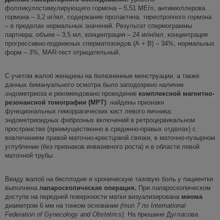
фолликулостимулирующего гормона – 5,51 МЕ/л, антимюллерова
гормона – 3,2 нг/мл, содержание пролактина, тиреотропного гормона
– в пределах нормальных значений. Результат спермограммы
партнера: объем – 3,5 мл, концентрация – 24 млн/мл, концентрация
прогрессивно-подвижных сперматозоидов (А + В) – 34%, нормальных
форм – 3%, MAR-тест отрицательный.
С учетом жалоб женщины на болезненные менструации, а также
данных бимануального осмотра было заподозрено наличие
эндометриоза и рекомендовано проведение
комплексной магнитно-
резонансной томографии
(МРТ)
: найдены признаки
функциональных геморрагических кист левого яичника;
эндометриоидных фиброзных включений в ретроцервикальном
пространстве (преимущественно в срединно-правых отделах) с
вовлечением правой маточно-крестцовой связки, в маточно-пузырном
углублении (без признаков инвазивного роста) и в области левой
маточной трубы.
Ввиду жалоб на бесплодие и хроническую тазовую боль у пациентки
выполнена
лапароскопическая операция.
При лапароскопическом
доступе на передней поверхности матки визуализирована
миома
диаметром 6 мм на тонком основании
(тип 7 по International
Federation of Gynecology and Obstetrics)
. На брюшине Дугласова