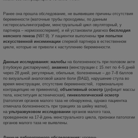
Ранее она прошла обследование, не выявившее причины отсутствия
беременности (маточные трубы проходимы, по данным
гистеросальпингографии, менструальный цикл овуляторный, у
партнера – нормозооспермия), и ей установили диагноз
бесплодия
неясного генеза
(N97.9). У пациентки выполнены
три попытки
искусственной инсеминации
спермой партнера в естественном
цикле, которые не привели к наступлению беременности.
Данные исследования:
жалобы
на болезненность при половом акте
(глубокую диспареунию),
анамнез
(менструации с 15 лет по 4–5 дней
через 28 дней, регулярные, обильные, болезненные – до 7–8 баллов
по визуальной аналоговой шкале боли (ВАШ), нарушение стула во
время менструации, отсутствие беременностей, гормональную
контрацепцию не применяла),
объективный осмотр
(дефицит массы
тела, конституция астеническая),
гинекологический осмотр
(патология органов малого таза не обнаружена, однако пациентка
отмечала болезненность при тракциях за шейку матки),
на
ультразвуковом исследовании
органов малого таза,
проведенном на 17-й день менструального цикла, признаки патологии
органов малого таза не выявлены.
Данные лабораторного обследования:
уровень