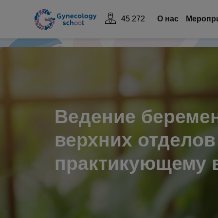
45 272
О нас
Mеропр
Ведение беремен
верхних отделов
практикующему 