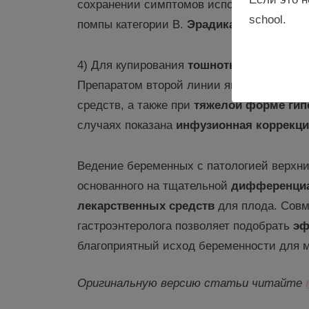
сохранении симптомов используется фамо
school.
помпы категории В.
Эрадикационная
тера
4)
Для купирования
тошноты и рвоты
бе
Препаратом второй линии является меток
средств, а также при
тяжелой форме
гип
случаях показана
инфузионная коррекц
Ведение беременных с патологией верхн
основанного на тщательной
дифференциа
лекарственных средств
для плода. Совм
гастроэнтеролога позволяет подобрать
эф
благоприятный исход беременности для м
Оригинальную версию статьи читайте