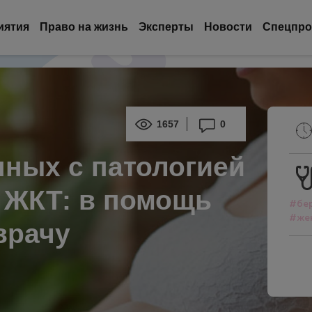
иятия
Право на жизнь
Эксперты
Новости
Спецпро
1657
0
ных с патологией
 ЖКТ: в помощь
#бе
#же
врачу