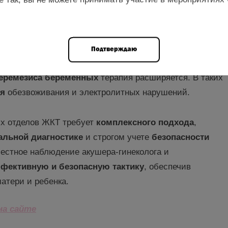
тидин, а в тяжелых случаях – ингибиторы протонной
пия не проводится
.
ременных
назначается пиридоксин (категория А).
Подтверждаю
лопрамид (категория В). При
неэффективности
этих
еремезиса
беременных
терапия расширяется. В таких
ия
обезвоживания и электролитных нарушений.
их отделов ЖКТ требует
комплексного подхода
,
льной диагностике
и строгом учете
безопасности
естное наблюдение акушера-гинеколога и
фективную и безопасную тактику
, обеспечив
атери и ребенка.
на сай
т
е