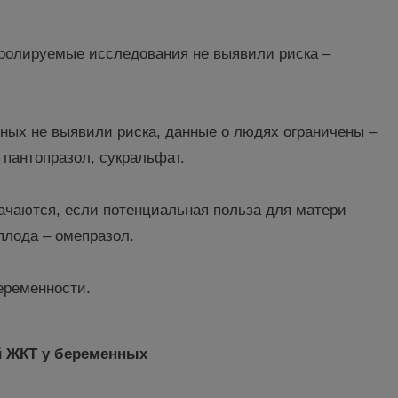
тролируемые исследования не выявили риска –
ных не выявили риска, данные о людях ограничены –
пантопразол, сукральфат.
ачаются, если потенциальная польза для матери
плода – омепразол.
еременности.
й ЖКТ у беременных