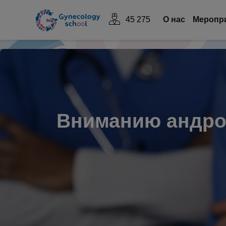
45 275
О нас
Mеропр
Вниманию андро