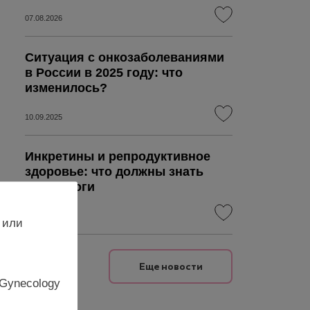
07.08.2026
Ситуация с онкозаболеваниями
в России в 2025 году: что
изменилось?
10.09.2025
Инкретины и репродуктивное
здоровье: что должны знать
гинекологи
06.08.2026
 или
Еще новости
 Gynecology