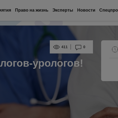
иятия
Право на жизнь
Эксперты
Новости
Спецпро
411
0
логов-урологов!