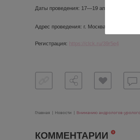
Даты проведения: 17—19 апреля
Адрес проведения: г. Москва, ул. Академи
Регистрация:
https://clck.ru/39r5e4
Главная
Новости
Вниманию андрологов-уролого
КОММЕНТАРИИ
0