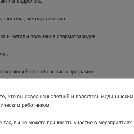
актике андролога.
агностика, методы лечения.
ика и методы получения сперматозоидов.
чек.
дотворяющей способностью в программе
гий.
те, что вы совершеннолетний и являетесь медицинским
х вопросов сохранения мужского здоровья на
ическим работником.
в 09:00 19 апреля в Красном зале.
е так, вы не можете принимать участие в мероприятиях
Право на жизнь”!