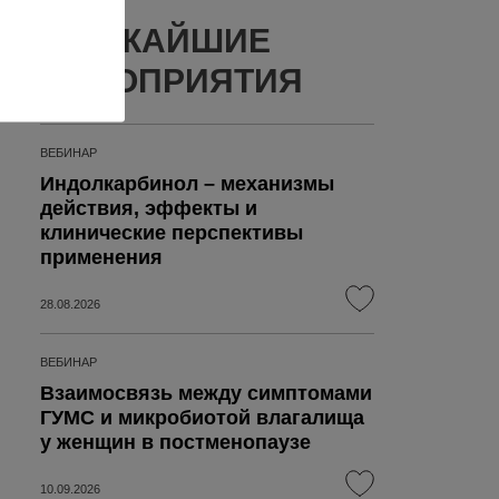
БЛИЖАЙШИЕ
МЕРОПРИЯТИЯ
ВЕБИНАР
Индолкарбинол – механизмы
действия, эффекты и
клинические перспективы
применения
28.08.2026
ВЕБИНАР
Взаимосвязь между симптомами
ГУМС и микробиотой влагалища
у женщин в постменопаузе
10.09.2026