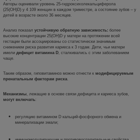
Авторы оценивали уровень 25-гидроксихолекальциферола
(25(OH)D)
у 4 109 женщин в каждом триместре, а состояние зубов – у
детей в возрасте около 36 месяцев.
Анализ показал
устойчивую
обратную зависимость
:
более
высокие концентрации 25(OH)D у матери на протяжении всей
гестации были ассоциированы со статистически значимым
снижением риска развития кариеса к 3 годам. Дети, чьи матери
имели
дефицит витамина D
, сталкивались с этим заболеванием
чаще.
Таким образом, гиповитаминоз можно отнести к
модифицируемым
пренатальным факторам риска
.
Механизмы
, лежащие в основе связи дефицита и кариеса зубов,
могут включать
:
регуляцию витамином D кальций-фосфорного обмена и
минерализации эмали;
иммуномодулирующие и противовоспалительные свойства