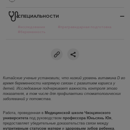
СПЕЦИАЛЬНОСТИ
#исследования
#прегравидарная подготовка
#беременность
Китайские ученые установили, что низкий уровень витамина D во
время беременности напрямую связан с развитием кариеса у
детей.
Исследование
подчеркивает важность контроля этого
показателя, в том числе для профилактики стоматологических
заболеваний у потомства.
Работа, проведенная в
Медицинской школе
Чжэцзянского
университета
под руководством
профессора
Юньсянь
Юя
,
предоставляет убедительные доказательства связи между
нутритивным
статусом матери
и
здоровьем зубов ребенка
.