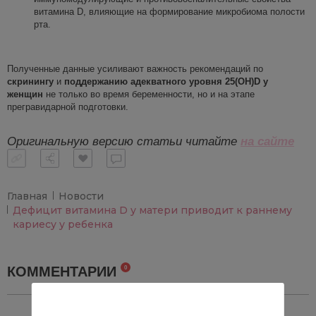
витамина D, влияющие на формирование микробиома полости
рта.
Полученные данные усиливают важность рекомендаций по
скринингу
и
поддержанию
адекватного уровня 25(OH)D у
женщин
не только во время беременности, но и на этапе
прегравидарной подготовки.
Оригинальную версию статьи читайте
на
с
айте
Главная
Новости
Дефицит витамина D у матери приводит к раннему
кариесу у ребенка
КОММЕНТАРИИ
0