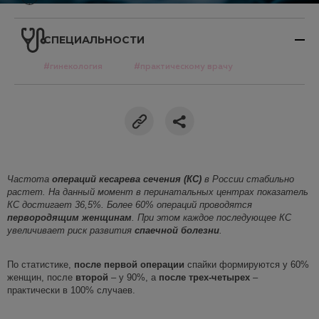
СПЕЦИАЛЬНОСТИ
#гинекология
#практическому врачу
Частота
операций
кесарева сечения (КС)
в России стабильно
растет. На данный момент в перинатальных центрах показатель
КС
достигает 36,5%
. Более 60% операций проводятся
первородящим женщинам
. При этом каждое последующее КС
увеличивает риск развития
спаечной болезни
.
По статистике,
после
первой операции
спайки формируются у 60%
женщин, после
второй
– у 90%, а
после трех-четыр
ех
–
практически в 100% случаев.