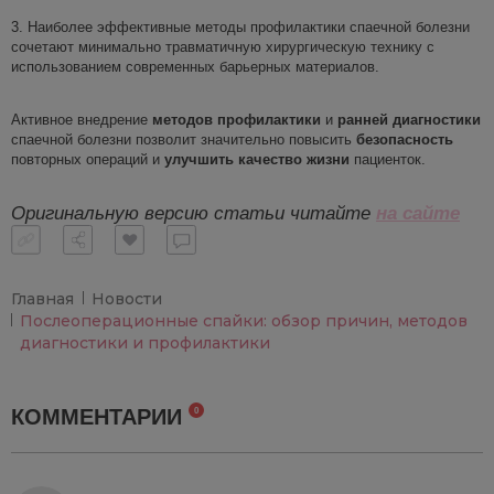
3. Наиболее эффективные методы профилактики спаечной болезни
сочетают минимально травматичную хирургическую технику с
использованием современных барьерных материалов.
Активное внедрение
методов профилактики
и
ранней диагностики
спаечной болезни позволит значительно повысить
безо
пасность
повторных операций и
улучшить качество жизни
пациенток.
Оригинальную версию статьи читайте
на са
й
те
Главная
Новости
Послеоперационные спайки: обзор причин, методов
диагностики и профилактики
КОММЕНТАРИИ
0