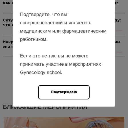
Как и зачем оценивать репродуктивный потенциал?
Читать далее
Подтвердите, что вы
Ситуация с онкозаболеваниями в России в 2025 году:
совершеннолетний и являетесь
что изменилось?
медицинским или фармацевтическим
Читать далее
работником.
Инкретины и репродуктивное здоровье: что должны
знать гинекологи
Читать далее
Если это не так, вы не можете
принимать участие в мероприятиях
Еще новости
Gynecology school.
Подтверждаю
БЛИЖАЙШИЕ МЕРОПРИЯТИЯ