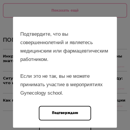
Показать ещё
Подтвердите, что вы
ПОПУЛЯРНЫЕ НОВОСТИ
совершеннолетний и являетесь
медицинским или фармацевтическим
Инкретины и репродуктивное здоровье: что должны
работником.
знать гинекологи
Читать далее
Если это не так, вы не можете
Ситуация с онкозаболеваниями в России в 2025 году:
что изменилось?
принимать участие в мероприятиях
Читать далее
Gynecology school.
Как мифы о грудном вскармливании мешают лактации
Читать далее
Подтверждаю
Еще новости