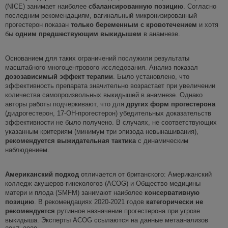
(NICE) занимает наиболее
сбалансированную позицию
. Согласно
последним рекомендациям, вагинальный микронизированный
прогестерон показан
только беременным с кровотечением
и хотя
бы
одним предшествующим выкидышем
в анамнезе.
Основанием для таких ограничений послужили результаты
масштабного многоцентрового исследования. Анализ показал
дозозависимый эффект терапии
. Было установлено, что
эффективность препарата значительно возрастает при увеличении
количества самопроизвольных выкидышей в анамнезе. Однако
авторы работы подчеркивают, что для
других форм прогестерона
(дидрогестерон, 17-ОН-прогестерон) убедительных доказательств
эффективности не было получено. В случаях, не соответствующих
указанным критериям (минимум три эпизода невынашивания),
рекомендуется выжидательная тактика
с динамическим
наблюдением.
Американский подход
отличается от британского: Американский
колледж акушеров-гинекологов (ACOG) и Общество медицины
матери и плода (SMFM) занимают наиболее
консервативную
позицию
.
В рекомендациях 2020-2021 годов
категорически не
рекомендуется
рутинное назначение прогестерона при угрозе
выкидыша. Эксперты ACOG ссылаются на данные метаанализов