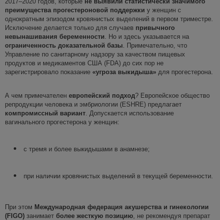
2017–2020 годов, которые
не выявили статистически значимого
преимущества
прогестероновой поддержки
у женщин с
однократным эпизодом кровянистых выделений в первом триместре.
Исключение делается только для случаев
привычного
невынашивания
беременности
. Но и здесь указывается
на
ограниченность доказательной базы
. Примечательно, что
Управление по санитарному надзору за качеством пищевых
продуктов и медикаментов США (FDA) до сих пор не
зарегистрировало показание
«угроза выкидыша»
для прогестерона.
А чем примечателен
европейский подход
? Европейское общество
репродукции человека и эмбриологии (ESHRE) предлагает
компромиссный вариант
. Допускается использование
вагинального прогестерона у женщин:
с тремя и более выкидышами в анамнезе;
при наличии кровянистых выделений в текущей беременности.
При этом
Международная федерация акушерства и гинекологии
(
FIGO
)
занимает
более
жесткую позицию
, не рекомендуя препарат