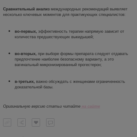
Сравнительный анализ
международных рекомендаций выявляет
несколько ключевых моментов для практикующих специалистов:
во-первых,
эффективность терапии напрямую зависит от
количества предшествующих выкидышей;
во-в
торых
,
при выборе формы препарата следует отдавать
предпочтение наиболее безопасному варианту, а это
вагинальный микронизированный прогестерон;
в-третьих,
важно обсуждать с женщинами ограниченность
доказательной базы.
Оригинальную версию статьи читайте
на с
а
йте