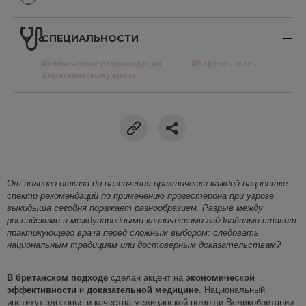
СПЕЦИАЛЬНОСТИ
#клинические рекомендации
#беременность
#практическому врачу
От полного отказа до назначения практически каждой пациентке
–
спектр рекомендаций по применению
прогестерона при угрозе
выкидыша
сегодня поражает разнообразием. Разрыв между
российскими и международными клиническими гайдлайнами ставит
практикующего врача перед сложным выбором: следовать
национальным традициям или до
стоверным доказательствам?
В б
ританск
ом
подход
е
сделан акцент на
экономической
эффективности
и
доказательной медицине
. Национальный
институт здоровья и качества медицинской помощи Великобритании