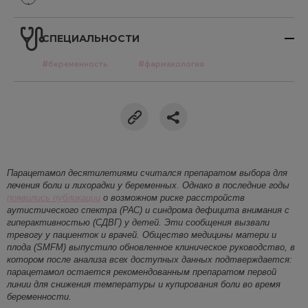
СПЕЦИАЛЬНОСТИ
#беременность
#фармакология
Парацетамол десятилетиями считался препаратом выбора для
лечения боли и лихорадки у беременных. Однако в последние годы
появились публикации
о возможном риске расстройств
аутистического спектра (РАС) и синдрома дефицита внимания с
гиперактивностью (СДВГ) у детей. Эти сообщения вызвали
тревогу у пациенток и враче
й. Общество медицины матери и
плода (SMFM) выпустило обновленное клиническое руководство, в
котором после анализа всех доступных данных подтверждает
ся
:
парацетамол остается рекомендованным препаратом первой
линии для снижения температуры и купирования боли в
о время
беременности.