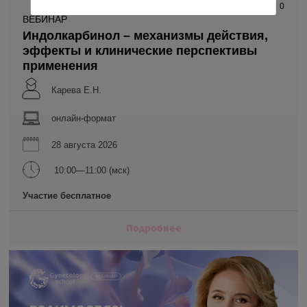
1 156
0
ВЕБИНАР
Индолкарбинол – механизмы действия,
эффекты и клинические перспективы
применения
Карева Е.Н.
онлайн-формат
28 августа 2026
10:00—11:00 (мск)
Участие бесплатное
Подробнее