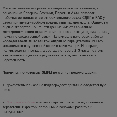
Многочисленные когортные исследования и метаанализы, в
основном из Северной Америки, Европы и Азии, показали
небольшое повышение относительного
риска
СДВГ и РАС
у
детей при внутриутробном воздействии парацетамола. Однако по
оценке экспертов SMFM, эти данные имеют
серьезные
методологические ограничения
, не позволяющие сделать вывод о
причинно-следственной связи. Например, в некоторых работах
исследователи измеряли концентрацию парацетамола или его
метаболитов в пуповинной крови и моче матери. Но период
полувыведения препарата составляет всего
2–3 час
а, поэтому
невозможно оценить кумулятивное воздействие
за всю
беременность.
Причины, по которым SMFM не меняет рекомендации:
1. Доказательная база не подтверждает причинно-следственную
связь.
2.
Лихорадка и боль
опасны в первом триместре – доказанный
тератогенный фактор, связанный с пороками развития и
выкидышами.