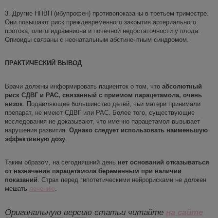
3. Другие
НПВП (ибупрофен)
противопоказаны в третьем триместре.
Они повышают риск преждевременного закрытия артериального
протока, олигогидрамниона и почечной недостаточности у плода.
Опиоиды связаны с неонатальным абстинентным синдромом.
ПРАКТИЧЕСКИЙ ВЫВОД
Врачи должны информировать пациенток о том, что
абсолютный
риск
СДВГ и РАС
, связанный с приемом парацетамола,
очень
низок
. Подавляющее большинство детей, чьи матери принимали
препарат, не имеют СДВГ или РАС. Более того, существующие
исследования не доказывают, что именно парацетамол вызывает
нарушения развития.
Однако
следует
ис
пользовать наименьшую
эффективную дозу
.
Таким образом, на сегодняшний день
нет оснований отказываться
от назначения парацетамола беременным
при наличии
показаний
. Страх перед гипотетическими нейрорисками не должен
мешать
лечению
.
Оригинальную версию статьи читай
те
на
с
айте