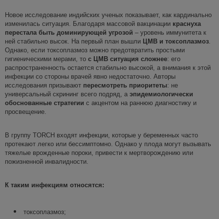
Новое исследование индийских ученых показывает, как кардинально
изменилась ситуация. Благодаря массовой вакцинации
краснуха
перестала быть доминирующей угрозой
– уровень иммунитета к
ней стабильно высок. На первый план вышли
ЦМВ и токсоплазмоз
.
Однако, если токсоплазмоз можно предотвратить простыми
гигиеническими мерами, то
с
ЦМВ ситуация сложнее
: его
распространенность остается стабильно высокой, а внимания к этой
инфекции со стороны врачей явно недостаточно. Авторы
исследования призывают
пересмотреть приоритеты
: не
универсальный скрининг всего подряд, а
эпидемиологически
обоснованные стратегии
с акцентом на раннюю диагностику и
просвещение.
В группу TORCH входят инфекции, которые у беременных часто
протекают легко или бессимптомно. Однако у плода могут вызывать
тяжелые врожденные пороки, привести к мертворождению или
пожизненной инвалидности.
К таким инфекциям относятся:
токсоплазмоз;