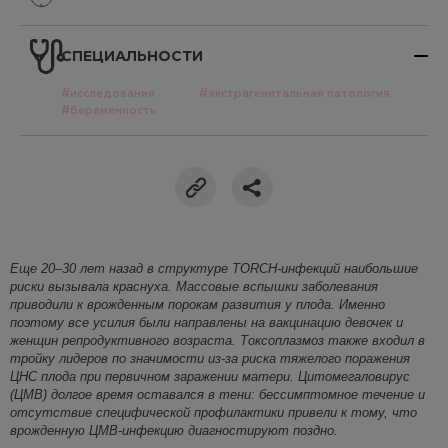
СПЕЦИАЛЬНОСТИ
#исследования
#экстрагенитальная патология
#беременность
Еще 20–30 лет назад в структуре TORCH-инфекций наибольшие
риски
вызывала краснуха. Массовые вспышки заболевания
приводили к врожденным порокам развития у плода. Именно
поэтому все усилия были направлены на вакцинацию девочек и
женщин репродуктивного возраста. Токсоплазмоз также входил в
тройку лидеров по значимос
ти из-за риска тяжелого поражения
ЦНС плода при первичном заражении матери. Цитомегаловирус
(ЦМВ) долгое время оставался в тени: бессимптомное течение и
отсутствие специфической профилактики привели к тому, что
врожденную ЦМВ-инфекцию диагностируют поздно.