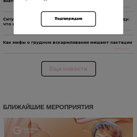
знать гинекологи
Читать далее
Подтверждаю
Ситуация с онкозаболеваниями в России в 2025 году:
что изменилось?
Читать далее
Как мифы о грудном вскармливании мешают лактации
Читать далее
Еще новости
БЛИЖАЙШИЕ МЕРОПРИЯТИЯ