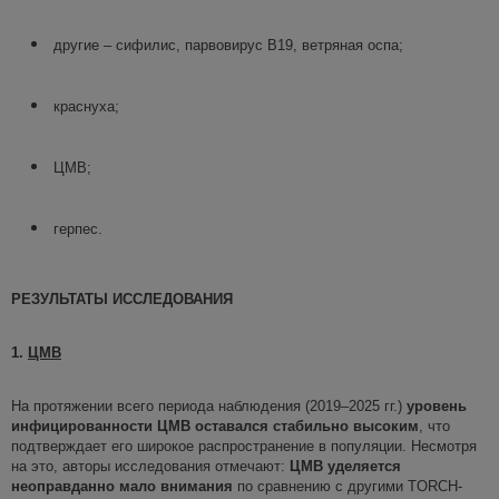
другие – сифилис, парвовирус В19, ветряная оспа;
краснуха;
ЦМВ;
герпес.
РЕЗУЛЬТАТЫ ИССЛЕДОВАНИЯ
1.
ЦМВ
На протяжении всего периода наблюдения (2019–2025 гг.)
уровень
инфицированности
ЦМВ оставался стабильно высоким
, что
подтверждает его широкое распространение в популяции. Несмотря
на это, авторы исследования отмечают:
ЦМВ уделяется
неоправданно мало внимания
по сравнению с другими TORCH-