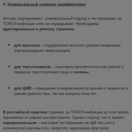
4.
Универсальный скрининг неэффективен
Авторы подчеркивают: универсальный подход к тестированию на
TORCH-инфекции себя не оправдывает. Необходимы
адаптированные к региону стратегии
:
для краснухи
– поддержание высокого уровня вакцинации
(прегравидарная иммунизация);
для токсоплазмоза
– санитарно-просветительская работа о
правилах приготовления пищи и
гигиены
.
для ЦМВ
– повышение осведомленности врачей и пациентов и
ранняя диагностика, так как вакцины пока нет.
В российской практике
скрининг на TORCH-инфекции до и во время
беременности широко распространен. Однако подход часто бывает
нерациональным
– массовое тестирование на IgM без учета
клинической картины или, напротив, недооценка факторов