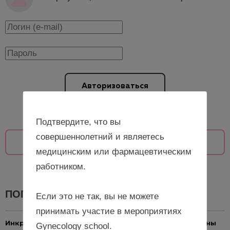
Авторизоваться
Подтвердите, что вы
совершеннолетний и являетесь
Показать ещё
медицинским или фармацевтическим
работником.
ПОПУЛЯРНЫЕ НОВОСТИ
Если это не так, вы не можете
принимать участие в мероприятиях
Инкретины и репродуктивное здоровье: что должны
Gynecology school.