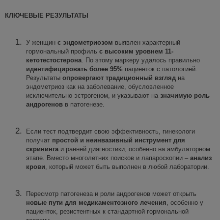
КЛЮЧЕВЫЕ РЕЗУЛЬТАТЫ
У женщин
с эндометриозом
выявлен характерный
гормональный профиль
с высоким уровнем 11-
кетотестостерона
. По этому маркеру удалось правильно
идентифицировать более 95%
пациенток с патологией.
Результаты
опровергают традиционный взгляд
на
эндометриоз как на заболевание, обусловленное
исключительно эстрогеном, и указывают на
значимую роль
андрогенов
в патогенезе.
Если тест подтвердит свою эффективность, гинекологи
получат
простой и неинвазивный инструмент для
скрининга
и ранней диагностики, особенно на амбулаторном
этапе. Вместо многолетних поисков и лапароскопии –
анализ
крови
, который может быть выполнен в любой лаборатории.
Пересмотр патогенеза и роли андрогенов может открыть
новые пути для медикаментозного лечения
, особенно у
пациенток, резистентных к стандартной гормональной