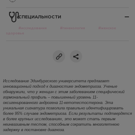
СПЕЦИАЛЬНОСТИ
#исследования
#гинекология
#женское
здоровье
Исследова
ние Эдинбургского университета предлагает
инновационный подход к диагностике эндометриоза. Ученые
обнаружили, что у женщин с этим заболеванием специфический
гормональный профиль – повышенный уровень 11-
оксигенированного андрогена 11-кетотестостерона. Эта
у
никальная сигнатура позволила правильно идентифицировать
более 95% случаев эндометриоза. Если результаты подтвердятся
в более крупных исследованиях, это может стать первым
неинвазивным тестом, способным сократить многолетнюю
задержку в постановке диагноза.