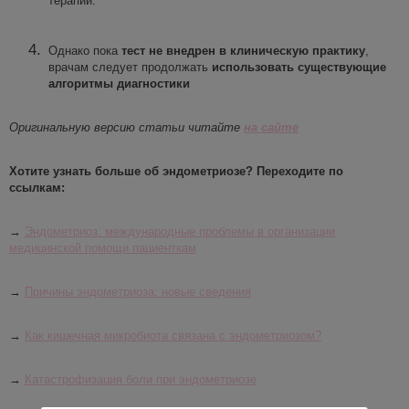
терапии.
Однако пока
тест не внедрен в клиническую практику
,
врачам следует продолжать
использовать
существующие
алгоритмы диагностики
Оригинальную версию статьи читайте
на сайте
Хотите узнать больше об эндометриозе? Переходите по
ссылкам:
→
Эндометриоз: международные проблемы в организации
медицинской помощи пациенткам
→
Причины эндометриоза: новые сведения
→
Как кишечная микробиота связана с эндометриозом?
→
Катастрофизация боли при эндометриозе