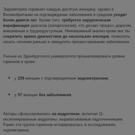
Эндометриоз поражает каждую десятую женщину, однако в
Великобритании на подтверждение заболевания в среднем
уходит
более девяти лет
. Кроме того,
требуется хирургическая
верификация
диагноза (лапароскопия), что делает процесс дорогим,
инвазивным и труднодоступным. Неинвазивный анализ крови мог бы
сократить время диагностики до нескольких месяцев
, позволить
начать лечение раньше и замедлить прогрессирование заболевания.
Ученые из Эдинбургского университета проанализировали уровни
гормонов в крови:
у
159
женщин с подтвержденным
эндометриозом
;
у
57
женщин
без заболевания
.
Авторы сфокусировались
на андрогенах
, включая 11-
оксигенированные андрогены, вырабатываемые надпочечниками.
Ранее эта группа гормонов игнорировалась в исследованиях
эндометриоза.