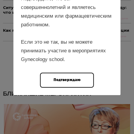
совершеннолетний и являетесь
Ситуация с онкозаболеваниями в России в 2025 году:
что изменилось?
медицинским или фармацевтическим
Читать далее
работником.
Как мифы о грудном вскармливании мешают лактации
Читать далее
Если это не так, вы не можете
принимать участие в мероприятиях
Еще новости
Gynecology school.
Подтверждаю
БЛИЖАЙШИЕ МЕРОПРИЯТИЯ