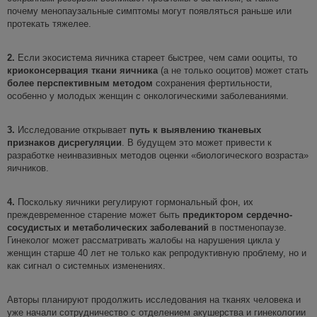
почему менопаузальные симптомы могут появляться раньше или
протекать тяжелее.
2.
Если экосистема яичника стареет быстрее, чем сами ооциты, то
криоконсервация ткани яичника
(а не только ооцитов) может стать
более перспективным методом
сохранения фертильности,
особенно у молодых женщин с онкологическими заболеваниями.
3.
Исследование открывает
путь к
выявлению тканевых
признаков
дисрегуляции
. В будущем это может привести к
разработке неинвазивных методов оценки «биологического возраста»
яичников.
4.
Поскольку яичники регулируют гормональный фон, их
преждевременное старение может быть
предиктором сердечно-
сосудистых и метаболических заболеваний
в постменопаузе.
Гинеколог может рассматривать жалобы на нарушения цикла у
женщин старше 40 лет не только как репродуктивную проблему, но и
как сигнал о системных изменениях.
Авторы планируют продолжить исследования на тканях человека и
уже начали сотрудничество с отделением акушерства и гинекологии