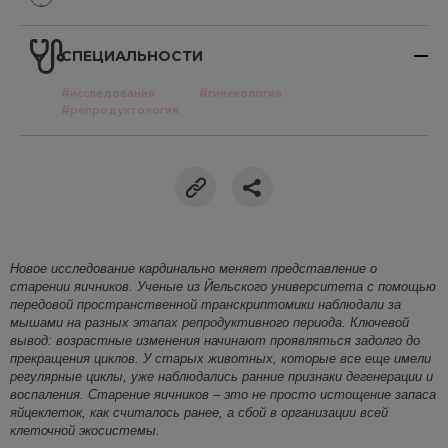
СПЕЦИАЛЬНОСТИ
#исследования
#гинекология
#репродуктология
Новое исследование кардинально меняет представ
ление о
старении яичников. Ученые из Йельского университета с помощью
передовой пространственной транскриптомики наблюдали за
мышами на разных этапах репродуктивного периода. Ключевой
вывод: возрастные изменения начинают проявляться задолго до
прекращения
циклов. У старых животных, которые все еще имели
регулярные циклы, уже наблюдались ранние признаки дегенерации и
воспаления. Старение яичников – это не просто истощение запаса
яйцеклеток, как считалось ранее, а сбой в организации всей
клеточной экосистемы.