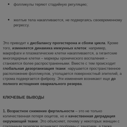
фолликулы теряют стадийную регуляцию;
желтые тела накапливаются, не подвергаясь своевременному
регрессу.
Это приводит к
дисбалансу прогестерона и сбоям цикла
. Кроме
того,
изменяется динамика иммунных клеток
: например,
макрофаги и плазматические клетки накапливаются, а гигантские
многоядерные клетки – маркеры хронического воспаления –
становятся более распространенными. Вместе с тем происходит
глобальная дезорганизация ткани
: нарушается пространственное
расположение фолликулов, утолщается поверхностный эпителий, а
строма подвергается фиброзу. Эти изменения возникают еще
до
полного истощения овариального резерва
.
КЛЮЧЕВЫЕ ВЫВОДЫ
1. Возрастное снижение фертильности
– это не только
количественная потеря ооцитов, но и
качественная деградация
окружающей ткани
. Это объясняет, почему у некоторых женщин с
сохранным резервом возникают проблемы с зачатием, а также