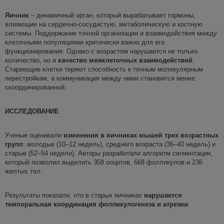
Яичник
– динамичный орган, который вырабатывает гормоны,
влияющие на сердечно-сосудистую, метаболическую и костную
системы. Поддержание точной организации и взаимодействия между
клеточными популяциями критически важно для его
функционирования. Однако с возрастом нарушается не только
количество, но и
качество межклеточных взаимодействий
.
Стареющие клетки теряют способность к точным молекулярным
перестройкам, а коммуникация между ними становится менее
скоординированной.
ИССЛЕДОВАНИЕ
Ученые оценивали
изменения в яичниках мышей трех возрастных
групп
: молодые (10–12 недель), среднего возраста (36–40 недель) и
старые (52–54 недели). Авторы разработали алгоритм сегментации,
который позволил выделить 358 ооцитов, 668 фолликулов и 236
желтых тел.
Результаты показали, что в старых яичниках
нарушается
темпоральная
координация
фолликулогенеза
и атрезии
: