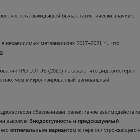
рон,
частота выкидышей
была статистически значимо
в независимых метаанализах 2017–2021 гг., что
в
;
вании IPD LOTUS (2020) показано, что дидрогестерон
остью
, чем микронизированный вагинальный
идрогестерон обеспечивает селективное взаимодействи
ляя высокую
биодоступность
и
предсказуемый
 его
оптимальным
вариантом
в терапии угрожающего 