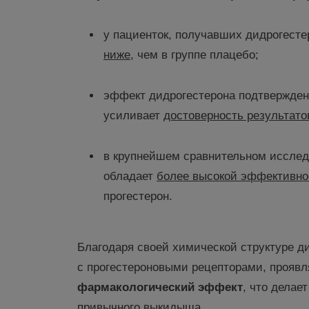
у пациенток, получавших дидрогесте
ниже
, чем в группе плацебо;
эффект дидрогестерона подтвержден 
усиливает
достоверность результато
в крупнейшем сравнительном исследо
обладает
более высокой эффективн
прогестерон.
Благодаря своей химической структуре д
с прогестероновыми рецепторами, прояв
фармакологический эффект
, что делает
привычного выкидыша.