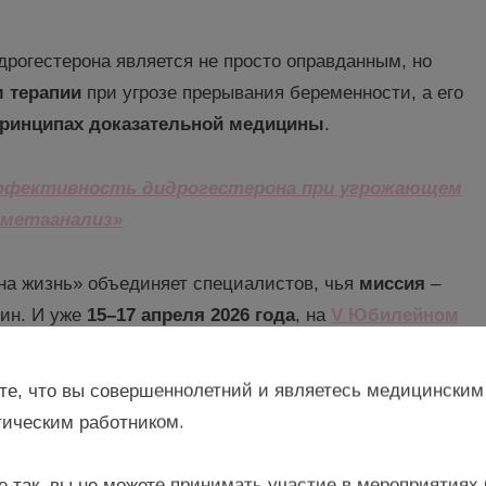
дрогестерона является не просто оправданным, но
 терапии
при угрозе прерывания беременности, а его
ринципах доказательной медицины
.
ффективность
дидрогестерона
при угрожающем
метаанализ
»
 на жизнь» объединяет специалистов, чья
миссия
–
щин. И уже
15–17 апреля 2026 года
, на
V Юбилейном
ния
осложненной
беременности
вновь прозвучит
, новых клинических подходов и обмена опытом между
те, что вы совершеннолетний и являетесь медицинским
ическим работником.
м, которые превращают знания в жизнь!
е так, вы не можете принимать участие в мероприятиях