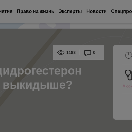
иятия
Право на жизнь
Эксперты
Новости
Спецпро
1183
0
дидрогестерон
м выкидыше?
#ко