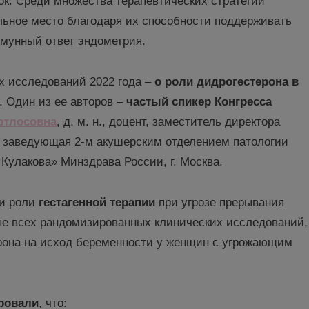
к. Среди множества терапевтических стратегий
ьное место благодаря их способности поддерживать
мунный ответ эндометрия.
х исследований 2022 года –
о роли
дидрогестерона
в
. Один из ее авторов –
частый спикер Конгресса
ртлосовна
, д. м. н., доцент, заместитель директора
, заведующая 2-м акушерским отделением патологии
улакова» Минздрава России, г. Москва.
ии роли
гестагенной
терапии
при угрозе прерывания
е всех рандомизированных клинических исследований,
рона на исход беременности у женщин с угрожающим
ровали
, что: