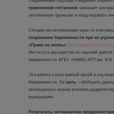
современные подходы к ведению пациенто
применение гестагенов
занимает централ
лютеиновую функцию и модулировать им
Сегодня мы вспоминаем одно из ключевы
сохранении беременности при ее угрозе
«Право на жизнь»
Тетруашвили
Нана
Ка
Института акушерства по научной работе
беременности ФГБУ «НМИЦ АГП им. В.И. К
Эта работа стала важной вехой в изучен
беременности. Ее
ц
ель
– обобщить данны
посвященных оценке влияния дидрогесте
выкидышем.
Результаты
метаанализа
продемонстри