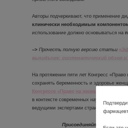
Авторы подчеркивают, что применение ди
клинически необходимым компонентом
использование должно основываться на
п
–
>
Прочесть полную версию статьи
«Э
выкидыше: систематический обзор и
На протяжении пяти лет Конгресс «Право
сохранять беременность и здоровье жен
Конгрессе «Право на жизнь»
, тема
веде
в контексте современных научных данных
Подтверди
ведущими экспертами страны.
фармацевт
Присоединяйтесь к врача
Если это н