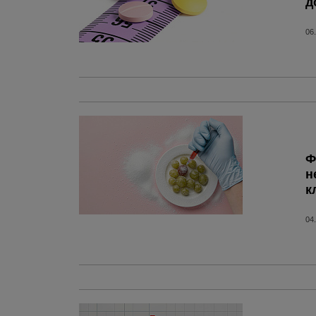
д
06
Ф
н
к
04