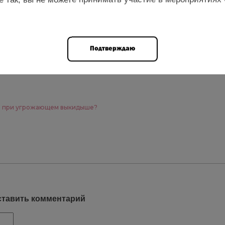
Подтверждаю
н при угрожающем выкидыше?
ставить комментарий