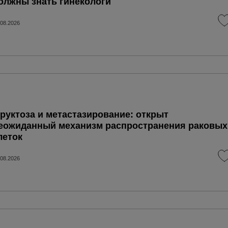
олжны знать гинекологи
.08.2026
руктоза и метастазирование: открыт
еожиданный механизм распространения раковых
леток
.08.2026