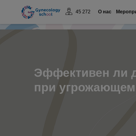
45 272
О нас
Mеропр
Эффективен ли 
при угрожающе